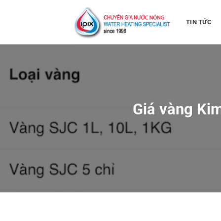
Bỏ
qua
TIN TỨC
nội
dung
Giá vàng Kim