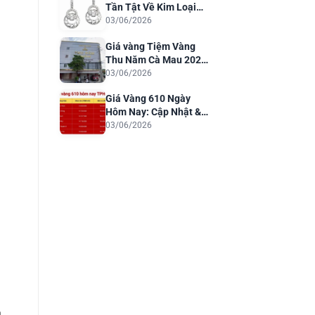
Tần Tật Về Kim Loại
Quý Cho Trang Sức
03/06/2026
Sang Trọng
Giá vàng Tiệm Vàng
Thu Năm Cà Mau 2026:
Cập Nhật & Phân Tích
03/06/2026
Giá Vàng 610 Ngày
Hôm Nay: Cập Nhật &
Dự Báo 2026
03/06/2026
h