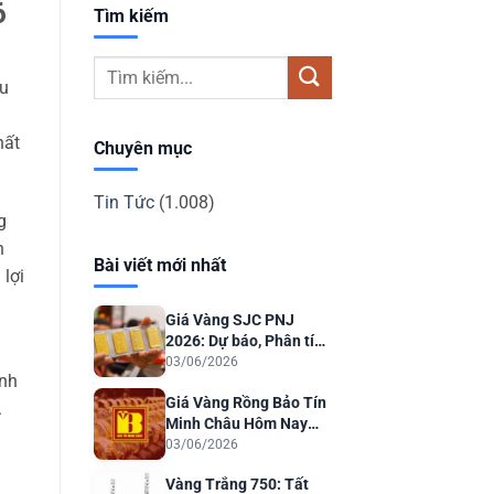
6
Tìm kiếm
âu
hất
Chuyên mục
Tin Tức
(1.008)
g
n
Bài viết mới nhất
 lợi
Giá Vàng SJC PNJ
2026: Dự báo, Phân tích
& Lời khuyên Đầu tư
03/06/2026
ính
Giá Vàng Rồng Bảo Tín
.
Minh Châu Hôm Nay
2026: Dự Báo & Phân
03/06/2026
Tích
Vàng Trắng 750: Tất