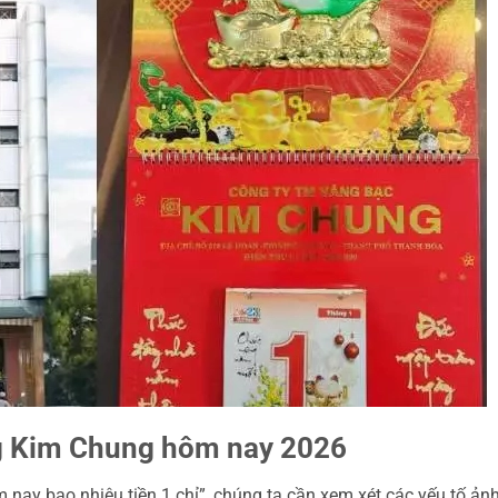
àng Kim Chung hôm nay 2026
 nay bao nhiêu tiền 1 chỉ”, chúng ta cần xem xét các yếu tố ản