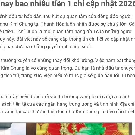
ay bao nhiêu tiền 1 chỉ cập nhật 202
kênh đầu tư hấp dẫn, thu hút sự quan tâm của đông đảo người
ín như Kim Chung tại Thanh Hóa luôn nhận được sự chú ý lớn. C
u tiền 1 chỉ” luôn là mối quan tâm hàng đầu của những người
 này. Bài viết này sẽ cung cấp thông tin chi tiết và cập nhật n
úp bạn đưa ra những quyết định sáng suốt.
g thường xuyên có những thay đổi khó lường. Việc nắm bắt thôn
hư Kim Chung là vô cùng quan trọng. Dù bạn là nhà đầu tư chuyê
ích trữ, trang sức, việc hiểu rõ mức giá sẽ giúp bạn tối ưu hóa
ăm đầy biến động đối với thị trường vàng toàn cầu, chịu ảnh
h sách tiền tệ của các ngân hàng trung ương và tình hình địa ch
 giá vàng tại các thương hiệu lớn như Kim Chung là điều cần thiết