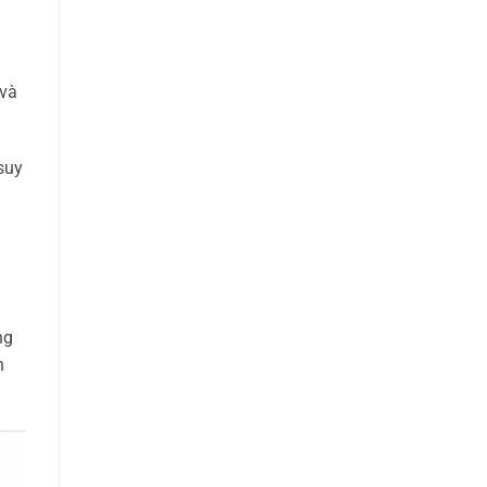
 và
suy
ng
n