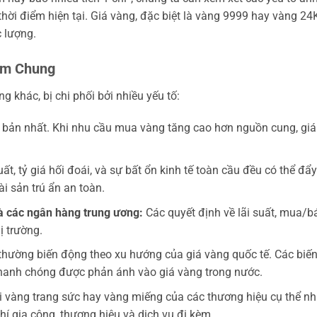
hời điểm hiện tại. Giá vàng, đặc biệt là vàng 9999 hay vàng 24K
 lượng.
Kim Chung
 khác, bị chi phối bởi nhiều yếu tố:
ơ bản nhất. Khi nhu cầu mua vàng tăng cao hơn nguồn cung, giá
ất, tỷ giá hối đoái, và sự bất ổn kinh tế toàn cầu đều có thể đẩy
i sản trú ẩn an toàn.
 các ngân hàng trung ương:
Các quyết định về lãi suất, mua/b
ị trường.
thường biến động theo xu hướng của giá vàng quốc tế. Các biế
 nhanh chóng được phản ánh vào giá vàng trong nước.
i vàng trang sức hay vàng miếng của các thương hiệu cụ thể n
hí gia công, thương hiệu và dịch vụ đi kèm.