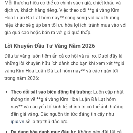
Mỗi thương hiệu có thể có chính sách giá, chiết khấu và
dịch vụ khách hàng riêng. Việc theo dõi **giá vàng Kim
Hòa Luận Đà Lạt hôm nay** song song với các thương
hiệu khác sẽ giúp bạn tối ưu hóa lợi ích, tránh mua vào với
giá quá cao hoặc bán ra với giá quá thấp.
Lời Khuyên Đầu Tư Vàng Năm 2026
Đầu tư vàng luôn tiềm ẩn cả cơ hội và rủi ro. Dưới đây là
những lời khuyên hữu ích dành cho bạn khi xem xét **giá
vàng Kim Hòa Luận Đà Lạt hôm nay** và các ngày tới
trong năm 2026:
Theo dõi sát sao biến động thị trường:
Luôn cập nhật
thông tin về **giá vàng Kim Hòa Luận Đà Lạt hôm
nay** và các yếu tố kinh tế, chính trị có thể ảnh hưởng
đến giá vàng. Các nguồn tin tức đáng tin cậy như
ipix.vn
sẽ là trợ thủ đắc lực.
Đa dạng hóa danh mục đầu tư:
Không nên đặt tất cả