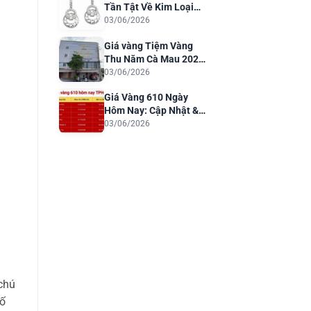
Tần Tật Về Kim Loại
Quý Cho Trang Sức
03/06/2026
Sang Trọng
Giá vàng Tiệm Vàng
Thu Năm Cà Mau 2026:
Cập Nhật & Phân Tích
03/06/2026
Giá Vàng 610 Ngày
Hôm Nay: Cập Nhật &
Dự Báo 2026
03/06/2026
chú
tố