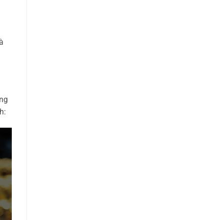
à
ộng
h: