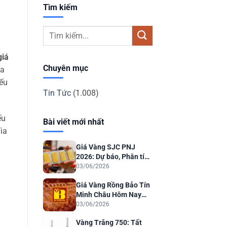
Tìm kiếm
giá
Chuyên mục
ua
yếu
Tin Tức
(1.008)
ếu
Bài viết mới nhất
ìa
Giá Vàng SJC PNJ
2026: Dự báo, Phân tích
& Lời khuyên Đầu tư
03/06/2026
Giá Vàng Rồng Bảo Tín
Minh Châu Hôm Nay
2026: Dự Báo & Phân
03/06/2026
Tích
Vàng Trắng 750: Tất