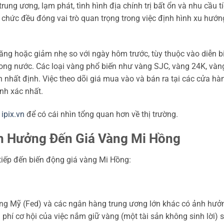
rung ương, lạm phát, tình hình địa chính trị bất ổn và nhu cầu t
 chức đều đóng vai trò quan trọng trong việc định hình xu hướn
tăng hoặc giảm nhẹ so với ngày hôm trước, tùy thuộc vào diễn b
rong nước. Các loại vàng phổ biến như vàng SJC, vàng 24K, vàn
nhất định. Việc theo dõi giá mua vào và bán ra tại các cửa hà
ính xác nhất.
i
ipix.vn
để có cái nhìn tổng quan hơn về thị trường.
h Hưởng Đến Giá Vàng Mi Hồng
 tiếp đến biến động giá vàng Mi Hồng:
bang Mỹ (Fed) và các ngân hàng trung ương lớn khác có ảnh hưở
i phí cơ hội của việc nắm giữ vàng (một tài sản không sinh lời) 