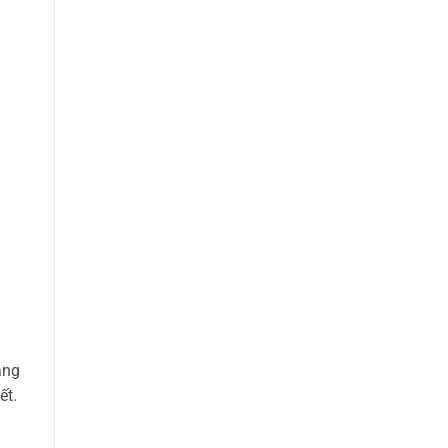
ang
ết.