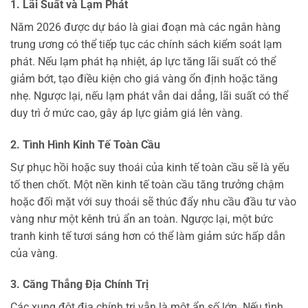
1. Lãi Suất và Lạm Phát
Năm 2026 được dự báo là giai đoạn mà các ngân hàng
trung ương có thể tiếp tục các chính sách kiểm soát lạm
phát. Nếu lạm phát hạ nhiệt, áp lực tăng lãi suất có thể
giảm bớt, tạo điều kiện cho giá vàng ổn định hoặc tăng
nhẹ. Ngược lại, nếu lạm phát vẫn dai dẳng, lãi suất có thể
duy trì ở mức cao, gây áp lực giảm giá lên vàng.
2. Tình Hình Kinh Tế Toàn Cầu
Sự phục hồi hoặc suy thoái của kinh tế toàn cầu sẽ là yếu
tố then chốt. Một nền kinh tế toàn cầu tăng trưởng chậm
hoặc đối mặt với suy thoái sẽ thúc đẩy nhu cầu đầu tư vào
vàng như một kênh trú ẩn an toàn. Ngược lại, một bức
tranh kinh tế tươi sáng hơn có thể làm giảm sức hấp dẫn
của vàng.
3. Căng Thẳng Địa Chính Trị
Các xung đột địa chính trị vẫn là một ẩn số lớn. Nếu tình