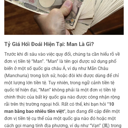
Tỷ Giá Hối Đoái Hiện Tại: Man Là Gì?
Trước khi đi sâu vào việc quy đổi, chúng ta cần hiểu rõ về
đơn vị tiền tệ “Man”. “Man” là tên gọi được sử dụng phổ
biến ở một số quốc gia châu Á, ví dụ như Mãn Châu
(Manchuria) trong lịch sử, hoặc đôi khi được dùng để chỉ
một lượng lớn tiền tệ. Tuy nhiên, trong ngữ cảnh tiền tệ
quốc tế hiện đại, “Man” không phải là một đơn vị tiền tệ
chính thức của bất kỳ quốc gia nào được công nhận rộng
rãi trên thị trường ngoại hối. Rất có thể, khi bạn hỏi “
10
man bằng bao nhiêu tiền việt
“, bạn đang đề cập đến một
đơn vị tiền tệ cụ thể của một quốc gia nào đó hoặc một
cách gọi mang tính địa phương, ví dụ như “Vạn” (萬) trong