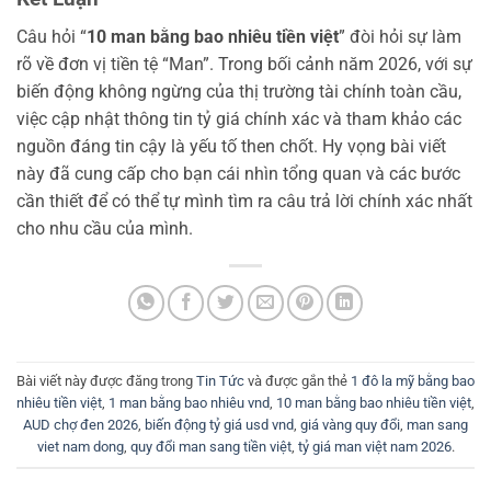
Câu hỏi “
10 man bằng bao nhiêu tiền việt
” đòi hỏi sự làm
rõ về đơn vị tiền tệ “Man”. Trong bối cảnh năm 2026, với sự
biến động không ngừng của thị trường tài chính toàn cầu,
việc cập nhật thông tin tỷ giá chính xác và tham khảo các
nguồn đáng tin cậy là yếu tố then chốt. Hy vọng bài viết
này đã cung cấp cho bạn cái nhìn tổng quan và các bước
cần thiết để có thể tự mình tìm ra câu trả lời chính xác nhất
cho nhu cầu của mình.
Bài viết này được đăng trong
Tin Tức
và được gắn thẻ
1 đô la mỹ bằng bao
nhiêu tiền việt
,
1 man bằng bao nhiêu vnd
,
10 man bằng bao nhiêu tiền việt
,
AUD chợ đen 2026
,
biến động tỷ giá usd vnd
,
giá vàng quy đổi
,
man sang
viet nam dong
,
quy đổi man sang tiền việt
,
tỷ giá man việt nam 2026
.