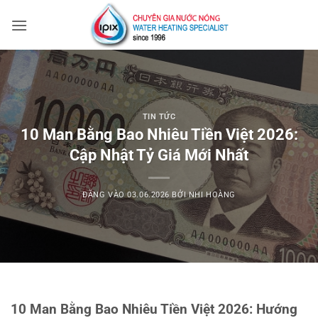
Bỏ
qua
nội
dung
TIN TỨC
10 Man Bằng Bao Nhiêu Tiền Việt 2026:
Cập Nhật Tỷ Giá Mới Nhất
ĐĂNG VÀO
03.06.2026
BỞI
NHI HOÀNG
10 Man Bằng Bao Nhiêu Tiền Việt 2026: Hướng