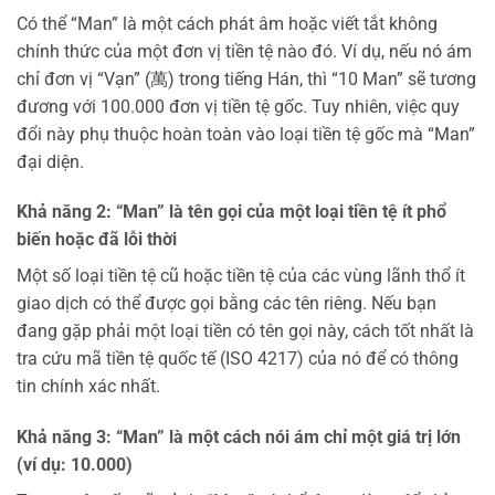
Có thể “Man” là một cách phát âm hoặc viết tắt không
chính thức của một đơn vị tiền tệ nào đó. Ví dụ, nếu nó ám
chỉ đơn vị “Vạn” (萬) trong tiếng Hán, thì “10 Man” sẽ tương
đương với 100.000 đơn vị tiền tệ gốc. Tuy nhiên, việc quy
đổi này phụ thuộc hoàn toàn vào loại tiền tệ gốc mà “Man”
đại diện.
Khả năng 2: “Man” là tên gọi của một loại tiền tệ ít phổ
biến hoặc đã lỗi thời
Một số loại tiền tệ cũ hoặc tiền tệ của các vùng lãnh thổ ít
giao dịch có thể được gọi bằng các tên riêng. Nếu bạn
đang gặp phải một loại tiền có tên gọi này, cách tốt nhất là
tra cứu mã tiền tệ quốc tế (ISO 4217) của nó để có thông
tin chính xác nhất.
Khả năng 3: “Man” là một cách nói ám chỉ một giá trị lớn
(ví dụ: 10.000)