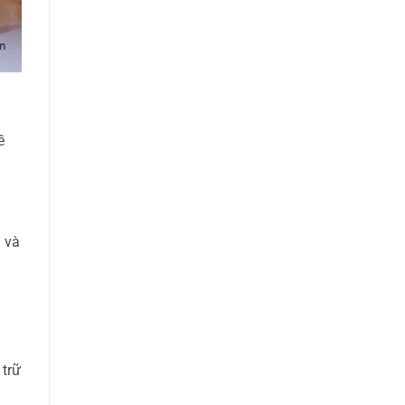
ề
i và
 trữ