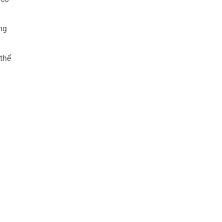
ng
 thể