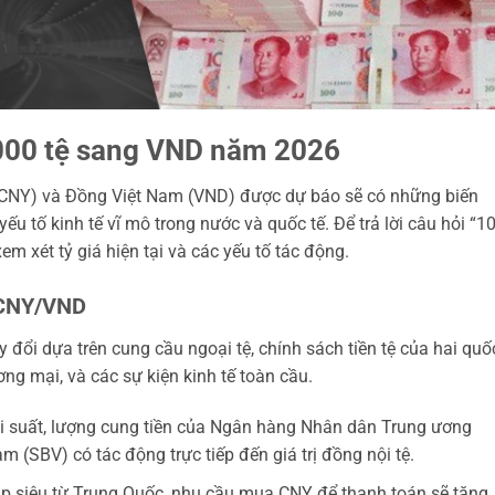
 1000 tệ sang VND năm 2026
 (CNY) và Đồng Việt Nam (VND) được dự báo sẽ có những biến
ếu tố kinh tế vĩ mô trong nước và quốc tế. Để trả lời câu hỏi “1
xem xét tỷ giá hiện tại và các yếu tố tác động.
á CNY/VND
 đổi dựa trên cung cầu ngoại tệ, chính sách tiền tệ của hai quố
hương mại, và các sự kiện kinh tế toàn cầu.
ãi suất, lượng cung tiền của Ngân hàng Nhân dân Trung ương
(SBV) có tác động trực tiếp đến giá trị đồng nội tệ.
 siêu từ Trung Quốc, nhu cầu mua CNY để thanh toán sẽ tăng,