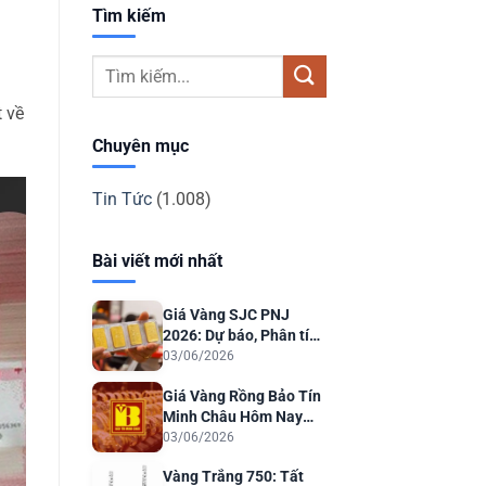
Tìm kiếm
t về
Chuyên mục
Tin Tức
(1.008)
Bài viết mới nhất
Giá Vàng SJC PNJ
2026: Dự báo, Phân tích
& Lời khuyên Đầu tư
03/06/2026
Giá Vàng Rồng Bảo Tín
Minh Châu Hôm Nay
2026: Dự Báo & Phân
03/06/2026
Tích
Vàng Trắng 750: Tất