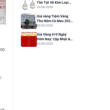
Tần Tật Về Kim Loại
Quý Cho Trang Sức
03/06/2026
Sang Trọng
Giá vàng Tiệm Vàng
Thu Năm Cà Mau 2026:
Cập Nhật & Phân Tích
03/06/2026
Giá Vàng 610 Ngày
Hôm Nay: Cập Nhật &
Dự Báo 2026
03/06/2026
000
c
 có