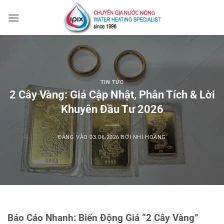
Bỏ
qua
nội
dung
TIN TỨC
2 Cây Vàng: Giá Cập Nhật, Phân Tích & Lời
Khuyên Đầu Tư 2026
ĐĂNG VÀO
03.06.2026
BỞI
NHI HOÀNG
Báo Cáo Nhanh: Biến Động Giá “2 Cây Vàng”