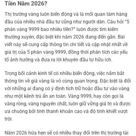
Tiền Năm 2026?
Thị trường vàng luôn biến động và là mối quan tâm hàng
đầu của nhiều nhà đầu tư cũng như người dân. Câu hỏi “5
phân vàng 9999 bao nhiêu tiền?” luôn được tìm kiếm
thường xuyên, đặc biệt khi năm 2026 đang đến gần. Bài
viết này sẽ cung cấp thông tin chi tiết và cập nhật nhất về
giá trị của 5 phân vàng 9999, đồng thời phân tích các yếu
tố ảnh hưởng và đưa ra lời khuyên đầu tư hữu ích.
Trong bối cảnh kinh tế có nhiều biến động, việc nắm bắt
thông tin về giá vàng là vô cùng quan trọng. Đặc biệt là đối
với những ai đang có ý định tích trữ hoặc đầu tư vào vàng
như một kênh trú ẩn an toàn. Vàng 9999, hay còn gọi là
vàng ròng, vàng nguyên chất, luôn giữ vững giá trị và được
ưa chuộng bởi tính thanh khoản cao và độ tinh khiết vượt
trội.
Năm 2026 hứa hẹn sẽ có nhiều thay đổi trên thị trường tài