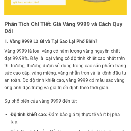
Phân Tích Chi Tiết: Giá Vàng 9999 và Cách Quy
Đổi
1. Vàng 9999 Là Gì và Tại Sao Lại Phổ Biến?
Vàng 9999 là loại vàng có hàm lượng vàng nguyên chất
đạt 99.99%. Đây là loại vàng có độ tinh khiết cao nhất trên
thị trường, thường được sử dụng trong các sản phẩm trang
sức cao cấp, vàng miếng, vàng nhẫn trơn và là kênh đầu tư
an toàn. Do độ tinh khiết cao, vàng 9999 có màu sắc vàng
óng ánh đặc trưng và giá trị ổn định theo thời gian.
Sự phổ biến của vàng 9999 đến từ:
Độ tinh khiết cao:
Đảm bảo giá trị thực tế và ít bị pha
tạp.