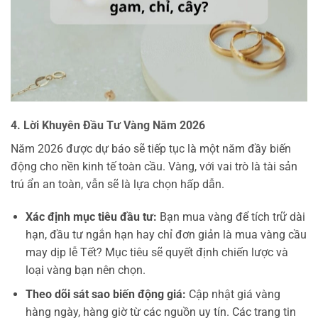
4. Lời Khuyên Đầu Tư Vàng Năm 2026
Năm 2026 được dự báo sẽ tiếp tục là một năm đầy biến
động cho nền kinh tế toàn cầu. Vàng, với vai trò là tài sản
trú ẩn an toàn, vẫn sẽ là lựa chọn hấp dẫn.
Xác định mục tiêu đầu tư:
Bạn mua vàng để tích trữ dài
hạn, đầu tư ngắn hạn hay chỉ đơn giản là mua vàng cầu
may dịp lễ Tết? Mục tiêu sẽ quyết định chiến lược và
loại vàng bạn nên chọn.
Theo dõi sát sao biến động giá:
Cập nhật giá vàng
hàng ngày, hàng giờ từ các nguồn uy tín. Các trang tin