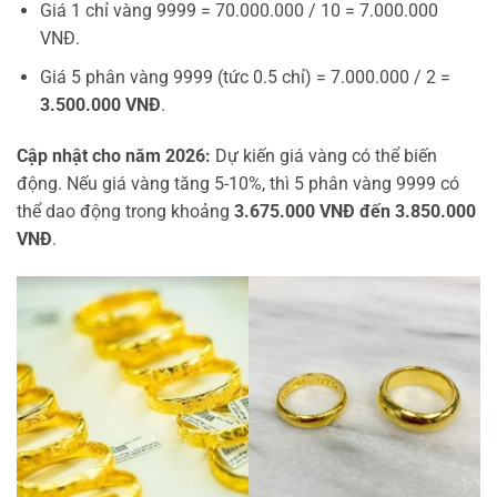
Giá 1 chỉ vàng 9999 = 70.000.000 / 10 = 7.000.000
VNĐ.
Giá 5 phân vàng 9999 (tức 0.5 chỉ) = 7.000.000 / 2 =
3.500.000 VNĐ
.
Cập nhật cho năm 2026:
Dự kiến giá vàng có thể biến
động. Nếu giá vàng tăng 5-10%, thì 5 phân vàng 9999 có
thể dao động trong khoảng
3.675.000 VNĐ đến 3.850.000
VNĐ
.