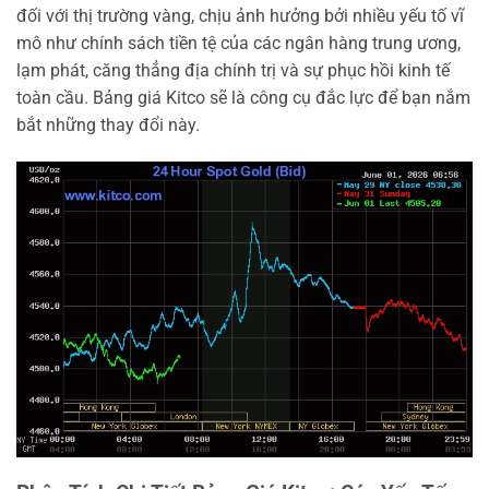
đối với thị trường vàng, chịu ảnh hưởng bởi nhiều yếu tố vĩ
mô như chính sách tiền tệ của các ngân hàng trung ương,
lạm phát, căng thẳng địa chính trị và sự phục hồi kinh tế
toàn cầu. Bảng giá Kitco sẽ là công cụ đắc lực để bạn nắm
bắt những thay đổi này.