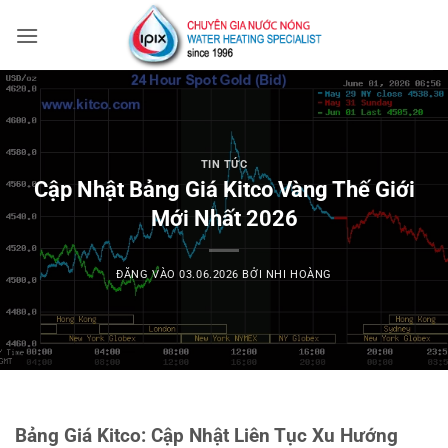
Bỏ
qua
nội
dung
TIN TỨC
Cập Nhật Bảng Giá Kitco Vàng Thế Giới
Mới Nhất 2026
ĐĂNG VÀO
03.06.2026
BỞI
NHI HOÀNG
Bảng Giá Kitco: Cập Nhật Liên Tục Xu Hướng