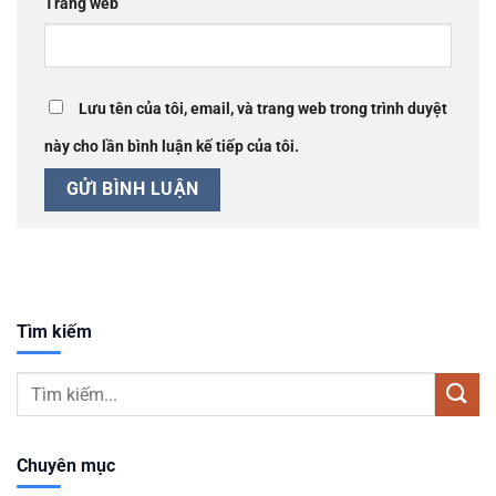
Trang web
Lưu tên của tôi, email, và trang web trong trình duyệt
này cho lần bình luận kế tiếp của tôi.
Tìm kiếm
Chuyên mục