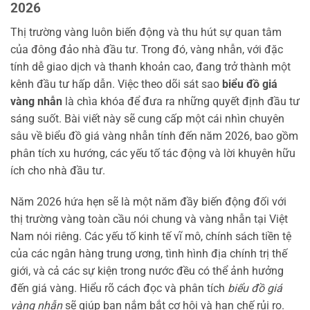
2026
Thị trường vàng luôn biến động và thu hút sự quan tâm
của đông đảo nhà đầu tư. Trong đó, vàng nhẫn, với đặc
tính dễ giao dịch và thanh khoản cao, đang trở thành một
kênh đầu tư hấp dẫn. Việc theo dõi sát sao
biểu đồ giá
vàng nhẫn
là chìa khóa để đưa ra những quyết định đầu tư
sáng suốt. Bài viết này sẽ cung cấp một cái nhìn chuyên
sâu về biểu đồ giá vàng nhẫn tính đến năm 2026, bao gồm
phân tích xu hướng, các yếu tố tác động và lời khuyên hữu
ích cho nhà đầu tư.
Năm 2026 hứa hẹn sẽ là một năm đầy biến động đối với
thị trường vàng toàn cầu nói chung và vàng nhẫn tại Việt
Nam nói riêng. Các yếu tố kinh tế vĩ mô, chính sách tiền tệ
của các ngân hàng trung ương, tình hình địa chính trị thế
giới, và cả các sự kiện trong nước đều có thể ảnh hưởng
đến giá vàng. Hiểu rõ cách đọc và phân tích
biểu đồ giá
vàng nhẫn
sẽ giúp bạn nắm bắt cơ hội và hạn chế rủi ro.