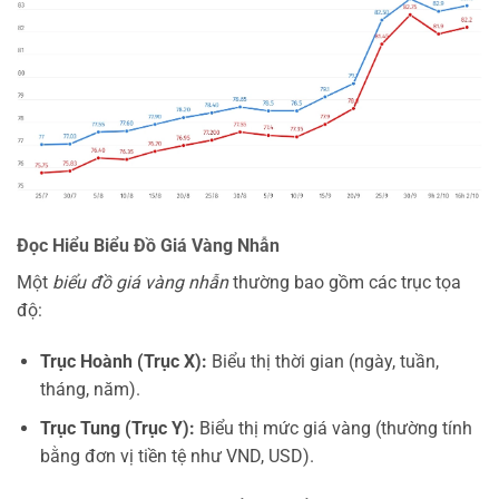
Đọc Hiểu Biểu Đồ Giá Vàng Nhẫn
Một
biểu đồ giá vàng nhẫn
thường bao gồm các trục tọa
độ:
Trục Hoành (Trục X):
Biểu thị thời gian (ngày, tuần,
tháng, năm).
Trục Tung (Trục Y):
Biểu thị mức giá vàng (thường tính
bằng đơn vị tiền tệ như VND, USD).