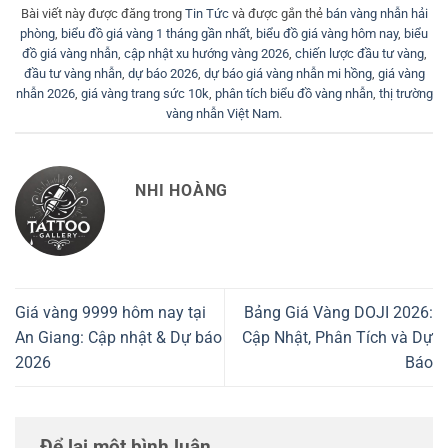
Bài viết này được đăng trong
Tin Tức
và được gắn thẻ
bán vàng nhẫn hải
phòng
,
biểu đồ giá vàng 1 tháng gần nhất
,
biểu đồ giá vàng hôm nay
,
biểu
đồ giá vàng nhẫn
,
cập nhật xu hướng vàng 2026
,
chiến lược đầu tư vàng
,
đầu tư vàng nhẫn
,
dự báo 2026
,
dự báo giá vàng nhẫn mi hồng
,
giá vàng
nhẫn 2026
,
giá vàng trang sức 10k
,
phân tích biểu đồ vàng nhẫn
,
thị trường
vàng nhẫn Việt Nam
.
NHI HOÀNG
Giá vàng 9999 hôm nay tại
Bảng Giá Vàng DOJI 2026:
An Giang: Cập nhật & Dự báo
Cập Nhật, Phân Tích và Dự
2026
Báo
Để lại một bình luận