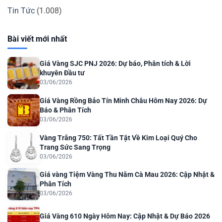
Tin Tức
(1.008)
Bài viết mới nhất
Giá Vàng SJC PNJ 2026: Dự báo, Phân tích & Lời
khuyên Đầu tư
03/06/2026
Giá Vàng Rồng Bảo Tín Minh Châu Hôm Nay 2026: Dự
Báo & Phân Tích
03/06/2026
Vàng Trắng 750: Tất Tần Tật Về Kim Loại Quý Cho
Trang Sức Sang Trọng
03/06/2026
Giá vàng Tiệm Vàng Thu Năm Cà Mau 2026: Cập Nhật &
Phân Tích
03/06/2026
Giá Vàng 610 Ngày Hôm Nay: Cập Nhật & Dự Báo 2026