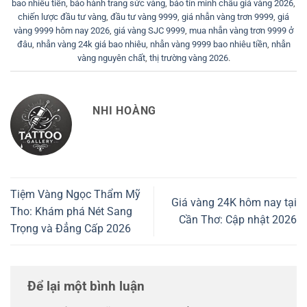
bao nhiêu tiền
,
bảo hành trang sức vàng
,
bảo tín minh châu giá vàng 2026
,
chiến lược đầu tư vàng
,
đầu tư vàng 9999
,
giá nhẫn vàng trơn 9999
,
giá
vàng 9999 hôm nay 2026
,
giá vàng SJC 9999
,
mua nhẫn vàng trơn 9999 ở
đâu
,
nhẫn vàng 24k giá bao nhiêu
,
nhẫn vàng 9999 bao nhiêu tiền
,
nhẫn
vàng nguyên chất
,
thị trường vàng 2026
.
NHI HOÀNG
Tiệm Vàng Ngọc Thẩm Mỹ
Giá vàng 24K hôm nay tại
Tho: Khám phá Nét Sang
Cần Thơ: Cập nhật 2026
Trọng và Đẳng Cấp 2026
Để lại một bình luận