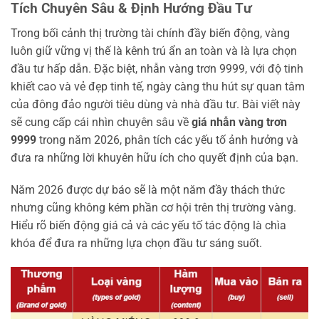
Tích Chuyên Sâu & Định Hướng Đầu Tư
Trong bối cảnh thị trường tài chính đầy biến động, vàng
luôn giữ vững vị thế là kênh trú ẩn an toàn và là lựa chọn
đầu tư hấp dẫn. Đặc biệt, nhẫn vàng trơn 9999, với độ tinh
khiết cao và vẻ đẹp tinh tế, ngày càng thu hút sự quan tâm
của đông đảo người tiêu dùng và nhà đầu tư. Bài viết này
sẽ cung cấp cái nhìn chuyên sâu về
giá nhẫn vàng trơn
9999
trong năm 2026, phân tích các yếu tố ảnh hưởng và
đưa ra những lời khuyên hữu ích cho quyết định của bạn.
Năm 2026 được dự báo sẽ là một năm đầy thách thức
nhưng cũng không kém phần cơ hội trên thị trường vàng.
Hiểu rõ biến động giá cả và các yếu tố tác động là chìa
khóa để đưa ra những lựa chọn đầu tư sáng suốt.