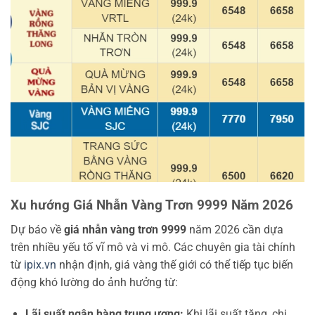
Xu hướng Giá Nhẫn Vàng Trơn 9999 Năm 2026
Dự báo về
giá nhẫn vàng trơn 9999
năm 2026 cần dựa
trên nhiều yếu tố vĩ mô và vi mô. Các chuyên gia tài chính
từ
ipix.vn
nhận định, giá vàng thế giới có thể tiếp tục biến
động khó lường do ảnh hưởng từ:
Lãi suất ngân hàng trung ương:
Khi lãi suất tăng, chi