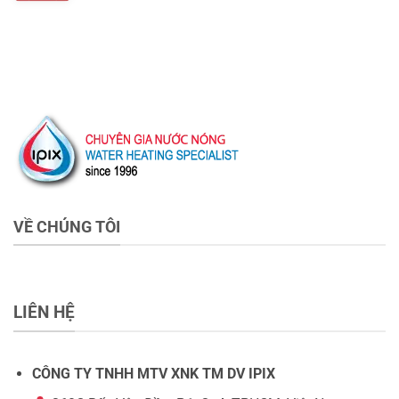
VỀ CHÚNG TÔI
LIÊN HỆ
CÔNG TY TNHH MTV XNK TM DV IPIX