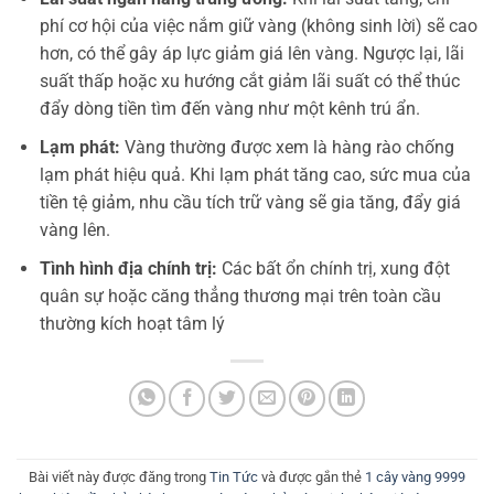
phí cơ hội của việc nắm giữ vàng (không sinh lời) sẽ cao
hơn, có thể gây áp lực giảm giá lên vàng. Ngược lại, lãi
suất thấp hoặc xu hướng cắt giảm lãi suất có thể thúc
đẩy dòng tiền tìm đến vàng như một kênh trú ẩn.
Lạm phát:
Vàng thường được xem là hàng rào chống
lạm phát hiệu quả. Khi lạm phát tăng cao, sức mua của
tiền tệ giảm, nhu cầu tích trữ vàng sẽ gia tăng, đẩy giá
vàng lên.
Tình hình địa chính trị:
Các bất ổn chính trị, xung đột
quân sự hoặc căng thẳng thương mại trên toàn cầu
thường kích hoạt tâm lý
Bài viết này được đăng trong
Tin Tức
và được gắn thẻ
1 cây vàng 9999