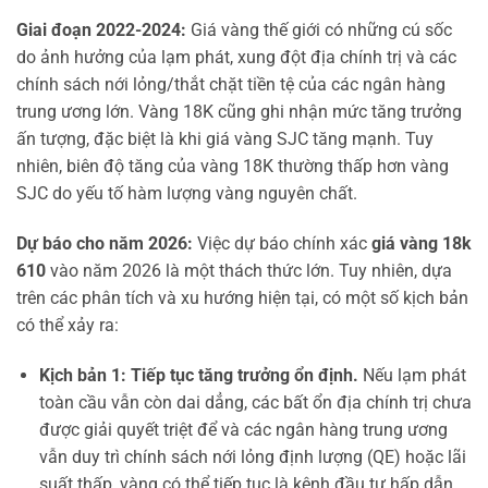
Giai đoạn 2022-2024:
Giá vàng thế giới có những cú sốc
do ảnh hưởng của lạm phát, xung đột địa chính trị và các
chính sách nới lỏng/thắt chặt tiền tệ của các ngân hàng
trung ương lớn. Vàng 18K cũng ghi nhận mức tăng trưởng
ấn tượng, đặc biệt là khi giá vàng SJC tăng mạnh. Tuy
nhiên, biên độ tăng của vàng 18K thường thấp hơn vàng
SJC do yếu tố hàm lượng vàng nguyên chất.
Dự báo cho năm 2026:
Việc dự báo chính xác
giá vàng 18k
610
vào năm 2026 là một thách thức lớn. Tuy nhiên, dựa
trên các phân tích và xu hướng hiện tại, có một số kịch bản
có thể xảy ra:
Kịch bản 1: Tiếp tục tăng trưởng ổn định.
Nếu lạm phát
toàn cầu vẫn còn dai dẳng, các bất ổn địa chính trị chưa
được giải quyết triệt để và các ngân hàng trung ương
vẫn duy trì chính sách nới lỏng định lượng (QE) hoặc lãi
suất thấp, vàng có thể tiếp tục là kênh đầu tư hấp dẫn.