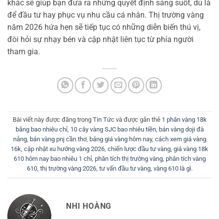
khác sẽ giúp bạn đưa ra những quyết định sáng suốt, dù là
để đầu tư hay phục vụ nhu cầu cá nhân. Thị trường vàng
năm 2026 hứa hẹn sẽ tiếp tục có những diễn biến thú vị,
đòi hỏi sự nhạy bén và cập nhật liên tục từ phía người
tham gia.
Bài viết này được đăng trong
Tin Tức
và được gắn thẻ
1 phân vàng 18k
bằng bao nhiêu chỉ
,
10 cây vàng SJC bao nhiêu tiền
,
bán vàng doji đà
nẵng
,
bán vàng pnj cần thơ
,
bảng giá vàng hôm nay
,
cách xem giá vàng
16k
,
cập nhật xu hướng vàng 2026
,
chiến lược đầu tư vàng
,
giá vàng 18k
610 hôm nay bao nhiêu 1 chỉ
,
phân tích thị trường vàng
,
phân tích vàng
610
,
thị trường vàng 2026
,
tư vấn đầu tư vàng
,
vàng 610 là gì
.
NHI HOÀNG