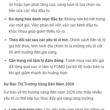
ổn hoặc lạm phát tăng cao, vàng luôn là lựa chọn ưu
tiên của các nhà đầu tư.
Đa dạng hóa danh mục đầu tư:
Không nên bỏ hết trứng
vào một giỏ. Việc phân bổ vốn vào các kênh đầu tư
khác nhau giúp giảm thiểu rủi ro.
Theo dõi sát sao các yếu tố vĩ mô:
Chính sách tiền tệ, tỷ
giá hối đoái, tình hình địa chính trị là những yếu tố cốt
lõi ảnh hưởng đến giá vàng.
Cẩn trọng với tâm lý đám đông:
Tránh mua vào khi giá
đã tăng quá cao vì tâm lý FOMO (sợ bỏ lỡ) hoặc bán ra
khi giá giảm mạnh do hoảng loạn.
Dự Báo Thị Trường Vàng Đến Năm 2026
Dự báo về thị trường vàng đến năm 2026 cho thấy nhiều
yếu tố có thể tiếp tục thúc đẩy giá vàng tăng trưởng:
Lạm phát toàn cầu:
Các dấu hiệu lạm phát dai dẳng có