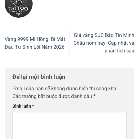
Giá vàng SJC Bảo Tín Minh
Vàng 9999 Mi Hồng: Bí Mật
Châu hôm nay: Cập nhật và
Đầu Tư Sinh Lời Năm 2026
phân tích sâu
Để lại một bình luận
Email của bạn sẽ không được hiển thị công khai.
Các trường bắt buộc được đánh dấu
*
Bình luận
*