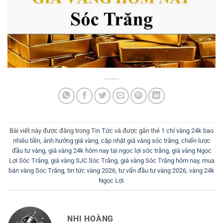
Bài viết này được đăng trong
Tin Tức
và được gắn thẻ
1 chỉ vàng 24k bao
nhiêu tiền
,
ảnh hưởng giá vàng
,
cập nhật giá vàng sóc trăng
,
chiến lược
đầu tư vàng
,
giá vàng 24k hôm nay tại ngọc lợi sóc trăng
,
giá vàng Ngọc
Lợi Sóc Trăng
,
giá vàng SJC Sóc Trăng
,
giá vàng Sóc Trăng hôm nay
,
mua
bán vàng Sóc Trăng
,
tin tức vàng 2026
,
tư vấn đầu tư vàng 2026
,
vàng 24k
Ngọc Lợi
.
NHI HOÀNG