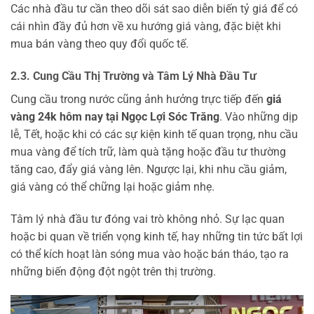
Các nhà đầu tư cần theo dõi sát sao diễn biến tỷ giá để có
cái nhìn đầy đủ hơn về xu hướng giá vàng, đặc biệt khi
mua bán vàng theo quy đổi quốc tế.
2.3. Cung Cầu Thị Trường và Tâm Lý Nhà Đầu Tư
Cung cầu trong nước cũng ảnh hưởng trực tiếp đến
giá
vàng 24k hôm nay tại Ngọc Lợi Sóc Trăng
. Vào những dịp
lễ, Tết, hoặc khi có các sự kiện kinh tế quan trọng, nhu cầu
mua vàng để tích trữ, làm quà tặng hoặc đầu tư thường
tăng cao, đẩy giá vàng lên. Ngược lại, khi nhu cầu giảm,
giá vàng có thể chững lại hoặc giảm nhẹ.
Tâm lý nhà đầu tư đóng vai trò không nhỏ. Sự lạc quan
hoặc bi quan về triển vọng kinh tế, hay những tin tức bất lợi
có thể kích hoạt làn sóng mua vào hoặc bán tháo, tạo ra
những biến động đột ngột trên thị trường.