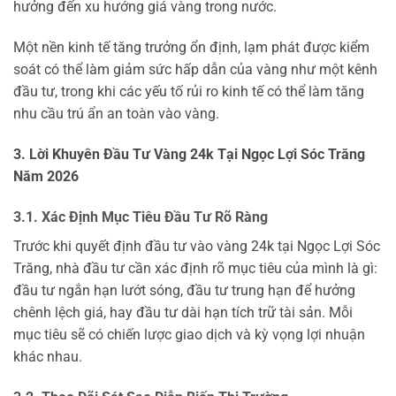
hưởng đến xu hướng giá vàng trong nước.
Một nền kinh tế tăng trưởng ổn định, lạm phát được kiểm
soát có thể làm giảm sức hấp dẫn của vàng như một kênh
đầu tư, trong khi các yếu tố rủi ro kinh tế có thể làm tăng
nhu cầu trú ẩn an toàn vào vàng.
3. Lời Khuyên Đầu Tư Vàng 24k Tại Ngọc Lợi Sóc Trăng
Năm 2026
3.1. Xác Định Mục Tiêu Đầu Tư Rõ Ràng
Trước khi quyết định đầu tư vào vàng 24k tại Ngọc Lợi Sóc
Trăng, nhà đầu tư cần xác định rõ mục tiêu của mình là gì:
đầu tư ngắn hạn lướt sóng, đầu tư trung hạn để hưởng
chênh lệch giá, hay đầu tư dài hạn tích trữ tài sản. Mỗi
mục tiêu sẽ có chiến lược giao dịch và kỳ vọng lợi nhuận
khác nhau.