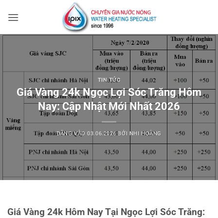
Bỏ
qua
nội
dung
TIN TỨC
Giá Vàng 24k Ngọc Lợi Sóc Trăng Hôm
Nay: Cập Nhật Mới Nhất 2026
ĐĂNG VÀO
03.06.2026
BỞI
NHI HOÀNG
Giá Vàng 24k Hôm Nay Tại Ngọc Lợi Sóc Trăng: