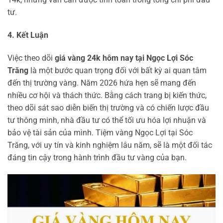
tư.
4. Kết Luận
Việc theo dõi
giá vàng 24k hôm nay tại Ngọc Lợi Sóc
Trăng
là một bước quan trọng đối với bất kỳ ai quan tâm
đến thị trường vàng. Năm 2026 hứa hẹn sẽ mang đến
nhiều cơ hội và thách thức. Bằng cách trang bị kiến thức,
theo dõi sát sao diễn biến thị trường và có chiến lược đầu
tư thông minh, nhà đầu tư có thể tối ưu hóa lợi nhuận và
bảo vệ tài sản của mình. Tiệm vàng Ngọc Lợi tại Sóc
Trăng, với uy tín và kinh nghiệm lâu năm, sẽ là một đối tác
đáng tin cậy trong hành trình đầu tư vàng của bạn.