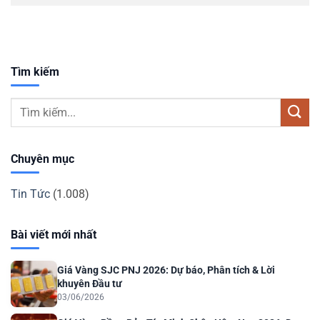
Tìm kiếm
Chuyên mục
Tin Tức
(1.008)
Bài viết mới nhất
Giá Vàng SJC PNJ 2026: Dự báo, Phân tích & Lời
khuyên Đầu tư
03/06/2026