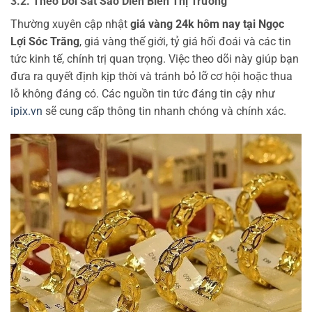
3.2. Theo Dõi Sát Sao Diễn Biến Thị Trường
Thường xuyên cập nhật
giá vàng 24k hôm nay tại Ngọc
Lợi Sóc Trăng
, giá vàng thế giới, tỷ giá hối đoái và các tin
tức kinh tế, chính trị quan trọng. Việc theo dõi này giúp bạn
đưa ra quyết định kịp thời và tránh bỏ lỡ cơ hội hoặc thua
lỗ không đáng có. Các nguồn tin tức đáng tin cậy như
ipix.vn
sẽ cung cấp thông tin nhanh chóng và chính xác.