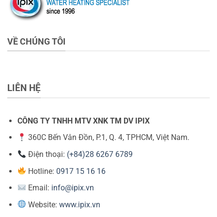
VỀ CHÚNG TÔI
LIÊN HỆ
CÔNG TY TNHH MTV XNK TM DV IPIX
360C Bến Vân Đồn, P.1, Q. 4, TPHCM, Việt Nam.
Điện thoại:
(+84)28 6267 6789
Hotline:
0917 15 16 16
Email:
info@ipix.vn
Website:
www.ipix.vn