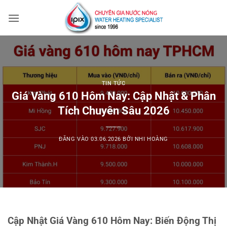
Bỏ
qua
nội
dung
TIN TỨC
Giá Vàng 610 Hôm Nay: Cập Nhật & Phân
Tích Chuyên Sâu 2026
ĐĂNG VÀO
03.06.2026
BỞI
NHI HOÀNG
Cập Nhật Giá Vàng 610 Hôm Nay: Biến Động Thị