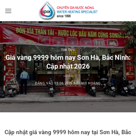
Bỏ
qua
nội
dung
TIN TỨC
Giá vàng 9999 hôm nay Sơn Hà, Bắc Ninh:
Cập nhật 2026
ĐĂNG VÀO
03.06.2026
BỞI
NHI HOÀNG
Cập nhật giá vàng 9999 hôm nay tại Sơn Hà, Bắc