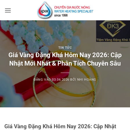
Bỏ
qua
nội
dung
TIN TỨC
Giá Vàng Đặng Khá Hôm Nay 2026: Cập
Nhật Mới Nhất & Phân Tích Chuyên Sâu
ĐĂNG VÀO
03.06.2026
BỞI
NHI HOÀNG
Giá Vàng Đặng Khá Hôm Nay 2026: Cập Nhật