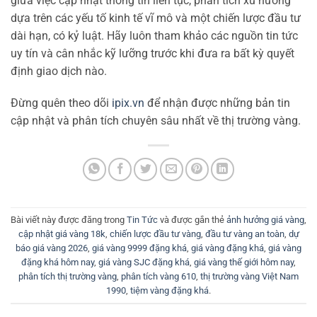
giữa việc cập nhật thông tin liên tục, phân tích xu hướng
dựa trên các yếu tố kinh tế vĩ mô và một chiến lược đầu tư
dài hạn, có kỷ luật. Hãy luôn tham khảo các nguồn tin tức
uy tín và cân nhắc kỹ lưỡng trước khi đưa ra bất kỳ quyết
định giao dịch nào.
Đừng quên theo dõi
ipix.vn
để nhận được những bản tin
cập nhật và phân tích chuyên sâu nhất về thị trường vàng.
Bài viết này được đăng trong
Tin Tức
và được gắn thẻ
ảnh hưởng giá vàng
,
cập nhật giá vàng 18k
,
chiến lược đầu tư vàng
,
đầu tư vàng an toàn
,
dự
báo giá vàng 2026
,
giá vàng 9999 đặng khá
,
giá vàng đặng khá
,
giá vàng
đặng khá hôm nay
,
giá vàng SJC đặng khá
,
giá vàng thế giới hôm nay
,
phân tích thị trường vàng
,
phân tích vàng 610
,
thị trường vàng Việt Nam
1990
,
tiệm vàng đặng khá
.