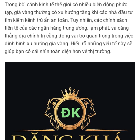
Trong bối cảnh kinh tế thế giới có nhiều biến động phức
tạp, giá vàng thường có xu hướng tăng khi các nhà đầu tư
tìm kiếm kênh trú ẩn an toàn. Tuy nhiên, các chính sách
tiền tệ của các ngân hàng trung ương, lạm phát, và căng
thẳng địa chính trị cũng đóng vai trò quan trọng trong việc
định hình xu hướng giá vàng. Hiểu rõ những yếu tố này sẽ
giúp bạn có cái nhìn toàn diện hơn về thị trường.