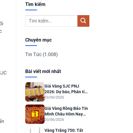
Tìm kiếm
ối
c
Chuyên mục
Tin Tức
(1.008)
Bài viết mới nhất
 SJC
Giá Vàng SJC PNJ
2026: Dự báo, Phân tích
& Lời khuyên Đầu tư
03/06/2026
Giá Vàng Rồng Bảo Tín
Minh Châu Hôm Nay
2026: Dự Báo & Phân
03/06/2026
ẩn
Tích
Vàng Trắng 750: Tất