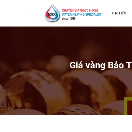
Bỏ
qua
TIN TỨC
nội
dung
Giá vàng Bảo T