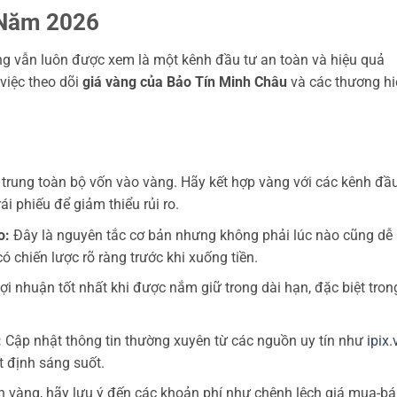
 Năm 2026
àng vẫn luôn được xem là một kênh đầu tư an toàn và hiệu quả
 việc theo dõi
giá vàng của Bảo Tín Minh Châu
và các thương hi
trung toàn bộ vốn vào vàng. Hãy kết hợp vàng với các kênh đầu
i phiếu để giảm thiểu rủi ro.
o:
Đây là nguyên tắc cơ bản nhưng không phải lúc nào cũng dễ
ó chiến lược rõ ràng trước khi xuống tiền.
i nhuận tốt nhất khi được nắm giữ trong dài hạn, đặc biệt tron
:
Cập nhật thông tin thường xuyên từ các nguồn uy tín như
ipix.
t định sáng suốt.
 vàng, hãy lưu ý đến các khoản phí như chênh lệch giá mua-bá