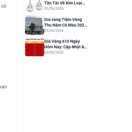
Tần Tật Về Kim Loại
 có
Quý Cho Trang Sức
03/06/2026
Sang Trọng
Giá vàng Tiệm Vàng
g
Thu Năm Cà Mau 2026:
Cập Nhật & Phân Tích
03/06/2026
Giá Vàng 610 Ngày
Hôm Nay: Cập Nhật &
Dự Báo 2026
03/06/2026
 vào