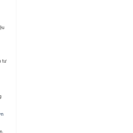
ệu
 tư
g
vn
n,