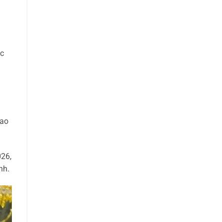
ắc
bao
026,
nh.