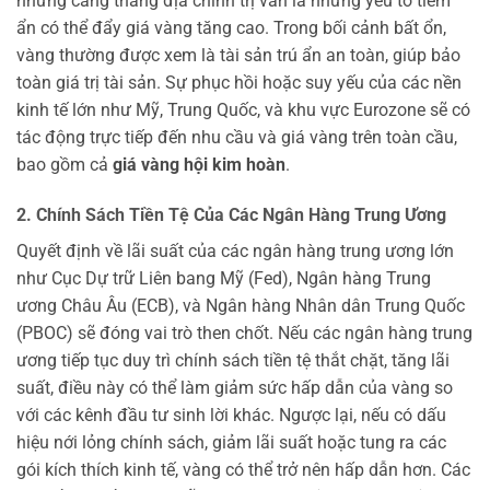
những căng thẳng địa chính trị vẫn là những yếu tố tiềm
ẩn có thể đẩy giá vàng tăng cao. Trong bối cảnh bất ổn,
vàng thường được xem là tài sản trú ẩn an toàn, giúp bảo
toàn giá trị tài sản. Sự phục hồi hoặc suy yếu của các nền
kinh tế lớn như Mỹ, Trung Quốc, và khu vực Eurozone sẽ có
tác động trực tiếp đến nhu cầu và giá vàng trên toàn cầu,
bao gồm cả
giá vàng hội kim hoàn
.
2. Chính Sách Tiền Tệ Của Các Ngân Hàng Trung Ương
Quyết định về lãi suất của các ngân hàng trung ương lớn
như Cục Dự trữ Liên bang Mỹ (Fed), Ngân hàng Trung
ương Châu Âu (ECB), và Ngân hàng Nhân dân Trung Quốc
(PBOC) sẽ đóng vai trò then chốt. Nếu các ngân hàng trung
ương tiếp tục duy trì chính sách tiền tệ thắt chặt, tăng lãi
suất, điều này có thể làm giảm sức hấp dẫn của vàng so
với các kênh đầu tư sinh lời khác. Ngược lại, nếu có dấu
hiệu nới lỏng chính sách, giảm lãi suất hoặc tung ra các
gói kích thích kinh tế, vàng có thể trở nên hấp dẫn hơn. Các