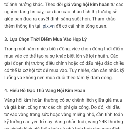
tố ảnh hưởng khác. Theo dõi
giá vàng hội kim hoàn
từ các
nguồn đáng tin cậy, các báo cáo phân tích thị trường sẽ
giúp bạn đưa ra quyết định sáng suốt hơn. Tham khảo
thêm thông tin tại
ipix.vn
để có cái nhìn tổng quan.
3. Lựa Chọn Thời Điểm Mua Vào Hợp Lý
Trong một năm nhiều biến động, việc chọn đúng thời điểm
mua vào có thể tạo ra sự khác biệt lớn về lợi nhuận. Các
giai đoạn thị trường điều chỉnh hoặc có dấu hiệu đảo chiều
có thể là cơ hội tốt để mua vào. Tuy nhiên, cần cân nhắc kỹ
lưỡng và không nên mua đuổi theo tâm lý đám đông.
4. Hiểu Rõ Đặc Thù Vàng Hội Kim Hoàn
Vàng hội kim hoàn thường có sự chênh lệch giữa giá mua
và giá bán, cũng như các chi phí gia công. Do đó, khi đầu
tư vào vàng trang sức hoặc vàng miếng nhỏ, cần tính toán
kỹ lưỡng các yếu tố này. Vàng nhẫn trơn, vàng 24K thường
có chênh lệch giá thấp hơn và phù hợp hơn cho mục đích