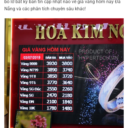
bỏ lỡ bất kỳ bản tin cập nhật nào về giá vàng hôm nay Đà
Nẵng và các phân tích chuyên sâu khác!