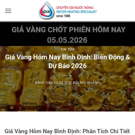
Bỏ
qua
nội
dung
TIN TỨC
Giá Vàng Hôm Nay Bình Định: Biến Động &
Dự Báo 2026
ĐĂNG VÀO
03.06.2026
BỞI
NHI HOÀNG
Giá Vàng Hôm Nay Bình Định: Phân Tích Chi Tiết