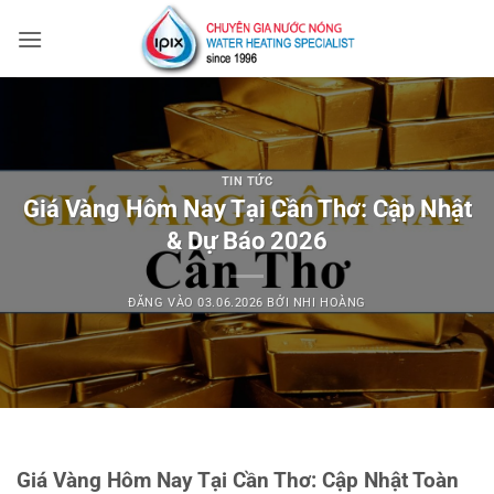
Bỏ
qua
nội
dung
TIN TỨC
Giá Vàng Hôm Nay Tại Cần Thơ: Cập Nhật
& Dự Báo 2026
ĐĂNG VÀO
03.06.2026
BỞI
NHI HOÀNG
Giá Vàng Hôm Nay Tại Cần Thơ: Cập Nhật Toàn