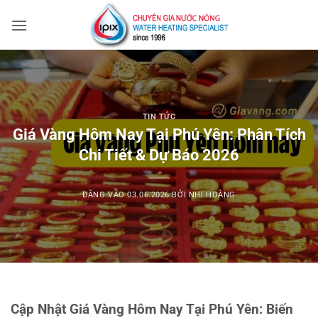
Bỏ
qua
nội
dung
TIN TỨC
Giá Vàng Hôm Nay Tại Phú Yên: Phân Tích
Chi Tiết & Dự Báo 2026
ĐĂNG VÀO
03.06.2026
BỞI
NHI HOÀNG
Cập Nhật Giá Vàng Hôm Nay Tại Phú Yên: Biến