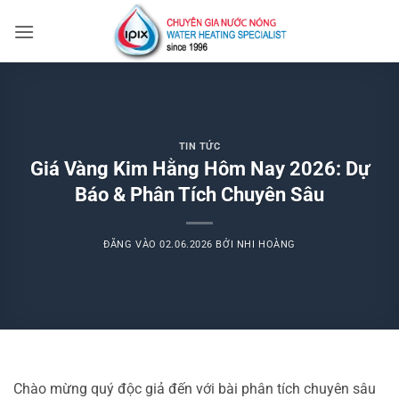
Bỏ
qua
nội
dung
TIN TỨC
Giá Vàng Kim Hằng Hôm Nay 2026: Dự
Báo & Phân Tích Chuyên Sâu
ĐĂNG VÀO
02.06.2026
BỞI
NHI HOÀNG
Chào mừng quý độc giả đến với bài phân tích chuyên sâu