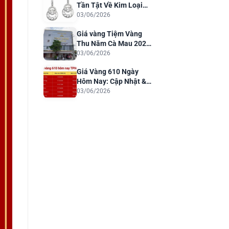
Tần Tật Về Kim Loại
Quý Cho Trang Sức
03/06/2026
Sang Trọng
Giá vàng Tiệm Vàng
Thu Năm Cà Mau 2026:
Cập Nhật & Phân Tích
03/06/2026
Giá Vàng 610 Ngày
Hôm Nay: Cập Nhật &
Dự Báo 2026
03/06/2026