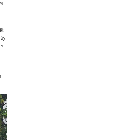
yếu
ết
ày,
iều
h