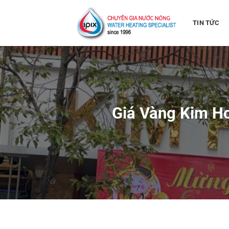
Bỏ
qua
TIN TỨC
nội
dung
Giá Vàng Kim H