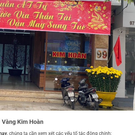
á Vàng Kim Hoàn
nay
, chúng ta cần xem xét các yếu tố tác động chính: