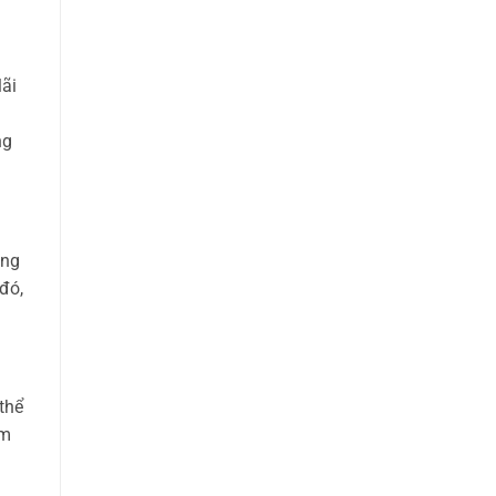
lãi
ng
ồng
đó,
 thể
em