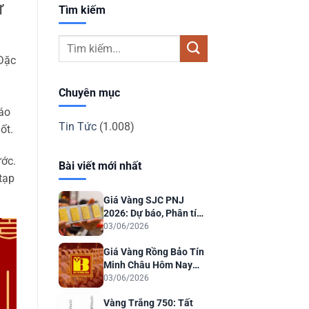
ự
Tìm kiếm
 Đặc
Chuyên mục
báo
Tin Tức
(1.008)
ốt.
ước.
Bài viết mới nhất
 tạp
Giá Vàng SJC PNJ
2026: Dự báo, Phân tích
& Lời khuyên Đầu tư
03/06/2026
Giá Vàng Rồng Bảo Tín
Minh Châu Hôm Nay
2026: Dự Báo & Phân
03/06/2026
Tích
Vàng Trắng 750: Tất