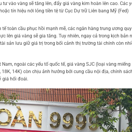
u tư vào vàng sẽ tăng lên, đẩy giá vàng kim hoàn lên cao. Các 
hoặc tín hiệu nới lỏng tiền tệ từ Cục Dự trữ Liên bang Mỹ (Fed)
h tế toàn cầu phục hồi mạnh mẽ, các ngân hàng trung ương quy
áp lực lên giá vàng sẽ gia tăng. Tuy nhiên, ngay cả trong kịch bản n
ài sản lưu giữ giá trị trong bối cảnh thị trường tài chính còn nh
ệt Nam, ngoài các yếu tố quốc tế, giá vàng SJC (loại vàng miếng
, 18K, 14K) còn chịu ảnh hưởng bởi cung cầu nội địa, chính sác
 giá hối đoái.