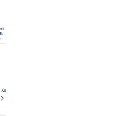
giá
18k
0
.
 Xu