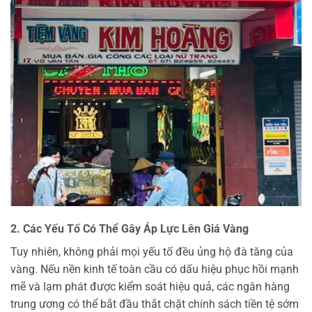
2. Các Yếu Tố Có Thể Gây Áp Lực Lên Giá Vàng
Tuy nhiên, không phải mọi yếu tố đều ủng hộ đà tăng của
vàng. Nếu nền kinh tế toàn cầu có dấu hiệu phục hồi mạnh
mẽ và lạm phát được kiểm soát hiệu quả, các ngân hàng
trung ương có thể bắt đầu thắt chặt chính sách tiền tệ sớm