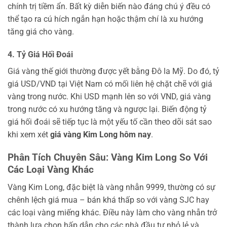
chính trị tiềm ẩn. Bất kỳ diễn biến nào đáng chú ý đều có
thể tạo ra cú hích ngắn hạn hoặc thậm chí là xu hướng
tăng giá cho vàng.
4. Tỷ Giá Hối Đoái
Giá vàng thế giới thường được yết bằng Đô la Mỹ. Do đó, tỷ
giá USD/VND tại Việt Nam có mối liên hệ chặt chẽ với giá
vàng trong nước. Khi USD mạnh lên so với VND, giá vàng
trong nước có xu hướng tăng và ngược lại. Biến động tỷ
giá hối đoái sẽ tiếp tục là một yếu tố cần theo dõi sát sao
khi xem xét
giá vàng Kim Long hôm nay
.
Phân Tích Chuyên Sâu: Vàng Kim Long So Với
Các Loại Vàng Khác
Vàng Kim Long, đặc biệt là vàng nhẫn 9999, thường có sự
chênh lệch giá mua – bán khá thấp so với vàng SJC hay
các loại vàng miếng khác. Điều này làm cho vàng nhẫn trở
thành lựa chọn hấp dẫn cho các nhà đầu tư nhỏ lẻ và