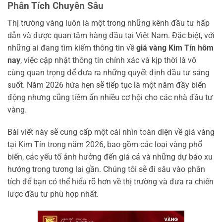
Phân Tích Chuyên Sâu
Thị trường vàng luôn là một trong những kênh đầu tư hấp
dẫn và được quan tâm hàng đầu tại Việt Nam. Đặc biệt, với
những ai đang tìm kiếm thông tin về
giá vàng Kim Tín hôm
nay
, việc cập nhật thông tin chính xác và kịp thời là vô
cùng quan trọng để đưa ra những quyết định đầu tư sáng
suốt. Năm 2026 hứa hẹn sẽ tiếp tục là một năm đầy biến
động nhưng cũng tiềm ẩn nhiều cơ hội cho các nhà đầu tư
vàng.
Bài viết này sẽ cung cấp một cái nhìn toàn diện về giá vàng
tại Kim Tín trong năm 2026, bao gồm các loại vàng phổ
biến, các yếu tố ảnh hưởng đến giá cả và những dự báo xu
hướng trong tương lai gần. Chúng tôi sẽ đi sâu vào phân
tích để bạn có thể hiểu rõ hơn về thị trường và đưa ra chiến
lược đầu tư phù hợp nhất.