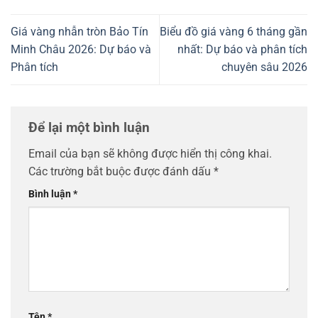
Giá vàng nhẫn tròn Bảo Tín
Biểu đồ giá vàng 6 tháng gần
Minh Châu 2026: Dự báo và
nhất: Dự báo và phân tích
Phân tích
chuyên sâu 2026
Để lại một bình luận
Email của bạn sẽ không được hiển thị công khai.
Các trường bắt buộc được đánh dấu
*
Bình luận
*
Tên
*