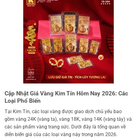
Cập Nhật Giá Vàng Kim Tín Hôm Nay 2026: Các
Loại Phổ Biến
Tại Kim Tín, các loại vàng được giao dịch chủ yếu bao
gồm vàng 24K (vàng ta), vàng 18K, vàng 14K (vàng tây) và
các sản phẩm vàng trang sức. Dưới đây là tổng quan về
diễn biến giá của các loại vàng này trong năm 2026.