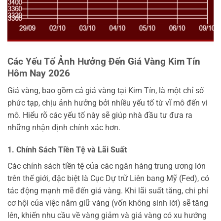
Các Yếu Tố Ảnh Hưởng Đến Giá Vàng Kim Tín
Hôm Nay 2026
Giá vàng, bao gồm cả giá vàng tại Kim Tín, là một chỉ số
phức tạp, chịu ảnh hưởng bởi nhiều yếu tố từ vĩ mô đến vi
mô. Hiểu rõ các yếu tố này sẽ giúp nhà đầu tư đưa ra
những nhận định chính xác hơn.
1. Chính Sách Tiền Tệ và Lãi Suất
Các chính sách tiền tệ của các ngân hàng trung ương lớn
trên thế giới, đặc biệt là Cục Dự trữ Liên bang Mỹ (Fed), có
tác động mạnh mẽ đến giá vàng. Khi lãi suất tăng, chi phí
cơ hội của việc nắm giữ vàng (vốn không sinh lời) sẽ tăng
lên, khiến nhu cầu về vàng giảm và giá vàng có xu hướng