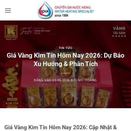
Bỏ
qua
nội
dung
TIN TỨC
Giá Vàng Kim Tín Hôm Nay 2026: Dự Báo
Xu Hướng & Phân Tích
ĐĂNG VÀO
03.06.2026
BỞI
NHI HOÀNG
Giá Vàng Kim Tín Hôm Nay 2026: Cập Nhật &