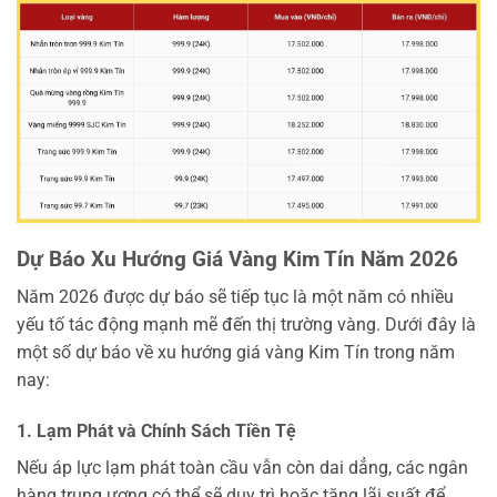
Dự Báo Xu Hướng Giá Vàng Kim Tín Năm 2026
Năm 2026 được dự báo sẽ tiếp tục là một năm có nhiều
yếu tố tác động mạnh mẽ đến thị trường vàng. Dưới đây là
một số dự báo về xu hướng giá vàng Kim Tín trong năm
nay:
1. Lạm Phát và Chính Sách Tiền Tệ
Nếu áp lực lạm phát toàn cầu vẫn còn dai dẳng, các ngân
hàng trung ương có thể sẽ duy trì hoặc tăng lãi suất để