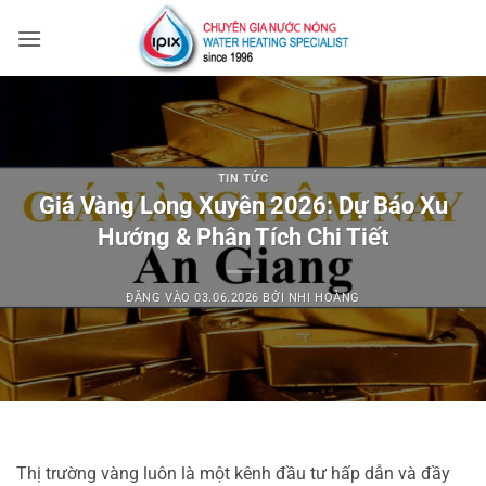
Bỏ
qua
nội
dung
TIN TỨC
Giá Vàng Long Xuyên 2026: Dự Báo Xu
Hướng & Phân Tích Chi Tiết
ĐĂNG VÀO
03.06.2026
BỞI
NHI HOÀNG
Thị trường vàng luôn là một kênh đầu tư hấp dẫn và đầy