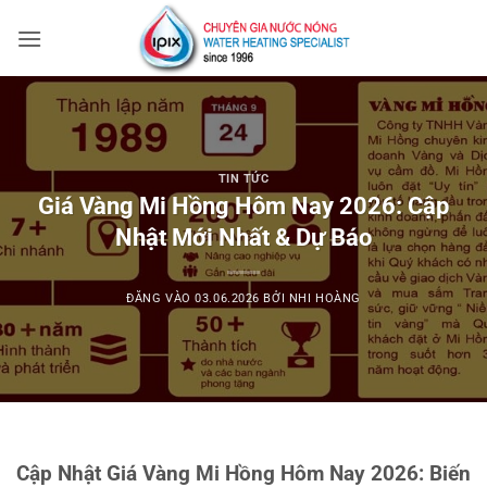
Bỏ
qua
nội
dung
TIN TỨC
Giá Vàng Mi Hồng Hôm Nay 2026: Cập
Nhật Mới Nhất & Dự Báo
ĐĂNG VÀO
03.06.2026
BỞI
NHI HOÀNG
Cập Nhật Giá Vàng Mi Hồng Hôm Nay 2026: Biến