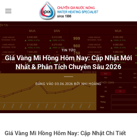
Bỏ
qua
nội
dung
TIN TỨC
Giá Vàng Mi Hồng Hôm Nay: Cập Nhật Mới
Nhất & Phân Tích Chuyên Sâu 2026
ĐĂNG VÀO
03.06.2026
BỞI
NHI HOÀNG
Giá Vàng Mi Hồng Hôm Nay: Cập Nhật Chi Tiết