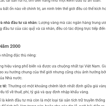
ác tài sản rủi ro, tìm đến vàng như một kênh đầu tư an toàn.
 bất ổn nào về chính trị, an ninh trên thế giới đều có thể kích h
à nhà đầu tư cá nhân:
Lượng vàng mà các ngân hàng trung ư
 đầu tư của các quỹ và cá nhân, đều có tác động trực tiếp đến
 Năm 2000
 những đặc thù riêng:
g hiệu vàng phổ biến và được ưa chuộng nhất tại Việt Nam. Gi
o xu hướng chung của thế giới nhưng cũng chịu ảnh hưởng bởi
của Nhà nước.
c tế:
Thường có một khoảng chênh lệch nhất định giữa giá vàn
ếu tố về thuế, phí, tỷ giá và quy định nhập khẩu vàng.
là kênh đầu tư mà còn là một loại tài sản tích trữ truyền thống