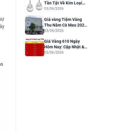
Tần Tật Về Kim Loại
Quý Cho Trang Sức
03/06/2026
Sang Trọng
sự
Giá vàng Tiệm Vàng
Thu Năm Cà Mau 2026:
hảy
Cập Nhật & Phân Tích
03/06/2026
Giá Vàng 610 Ngày
Hôm Nay: Cập Nhật &
Dự Báo 2026
03/06/2026