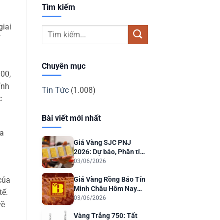
Tìm kiếm
giai
Chuyên mục
00,
ính
Tin Tức
(1.008)
c
Bài viết mới nhất
ủa
Giá Vàng SJC PNJ
2026: Dự báo, Phân tích
& Lời khuyên Đầu tư
03/06/2026
Giá Vàng Rồng Bảo Tín
của
Minh Châu Hôm Nay
tế.
2026: Dự Báo & Phân
03/06/2026
về
Tích
Vàng Trắng 750: Tất