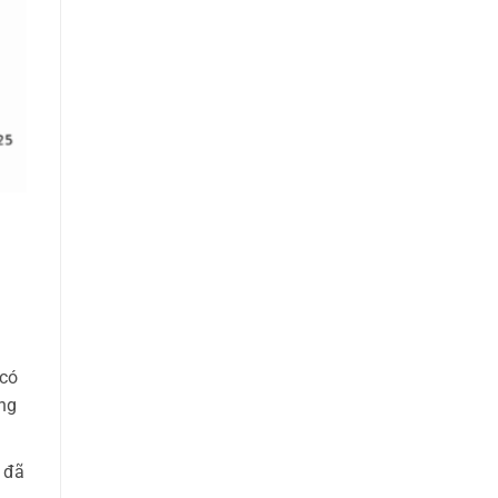
 có
ng
 đã