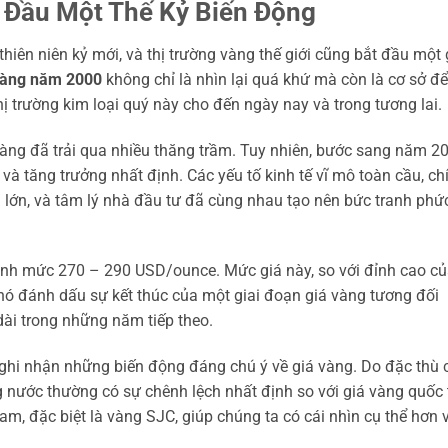
 Đầu Một Thế Kỷ Biến Động
ên niên kỷ mới, và thị trường vàng thế giới cũng bắt đầu một 
vàng năm 2000
không chỉ là nhìn lại quá khứ mà còn là cơ sở để
ị trường kim loại quý này cho đến ngày nay và trong tương lai.
vàng đã trải qua nhiều thăng trầm. Tuy nhiên, bước sang năm 20
 và tăng trưởng nhất định. Các yếu tố kinh tế vĩ mô toàn cầu, ch
 lớn, và tâm lý nhà đầu tư đã cùng nhau tạo nên bức tranh phứ
anh mức 270 – 290 USD/ounce. Mức giá này, so với đỉnh cao c
ó đánh dấu sự kết thúc của một giai đoạn giá vàng tương đối
dài trong những năm tiếp theo.
ghi nhận những biến động đáng chú ý về giá vàng. Do đặc thù 
ng nước thường có sự chênh lệch nhất định so với giá vàng quốc 
Nam, đặc biệt là vàng SJC, giúp chúng ta có cái nhìn cụ thể hơn 