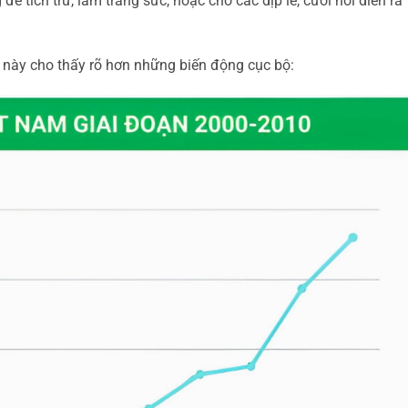
 tích trữ, làm trang sức, hoặc cho các dịp lễ, cưới hỏi diễn ra
 này cho thấy rõ hơn những biến động cục bộ: