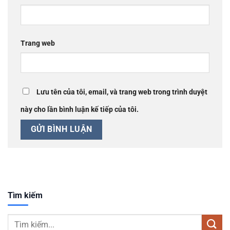
Trang web
Lưu tên của tôi, email, và trang web trong trình duyệt
này cho lần bình luận kế tiếp của tôi.
Tìm kiếm