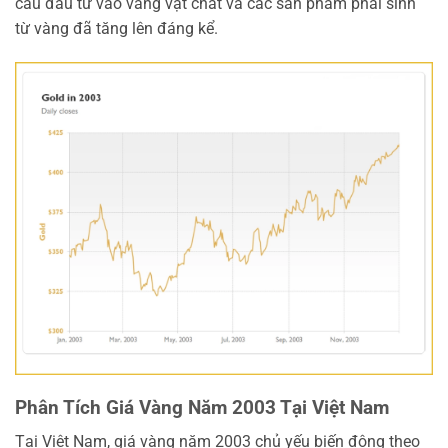
cầu đầu tư vào vàng vật chất và các sản phẩm phái sinh
từ vàng đã tăng lên đáng kể.
Phân Tích Giá Vàng Năm 2003 Tại Việt Nam
Tại Việt Nam, giá vàng năm 2003 chủ yếu biến động theo