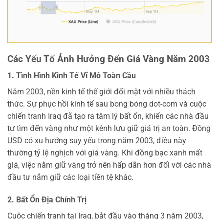
Các Yếu Tố Ảnh Hưởng Đến Giá Vàng Năm 2003
1. Tình Hình Kinh Tế Vĩ Mô Toàn Cầu
Năm 2003, nền kinh tế thế giới đối mặt với nhiều thách
thức. Sự phục hồi kinh tế sau bong bóng dot-com và cuộc
chiến tranh Iraq đã tạo ra tâm lý bất ổn, khiến các nhà đầu
tư tìm đến vàng như một kênh lưu giữ giá trị an toàn. Đồng
USD có xu hướng suy yếu trong năm 2003, điều này
thường tỷ lệ nghịch với giá vàng. Khi đồng bạc xanh mất
giá, việc nắm giữ vàng trở nên hấp dẫn hơn đối với các nhà
đầu tư nắm giữ các loại tiền tệ khác.
2. Bất Ổn Địa Chính Trị
Cuộc chiến tranh tại Iraq, bắt đầu vào tháng 3 năm 2003,