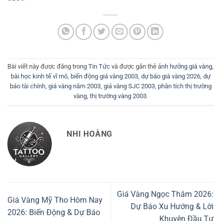
Bài viết này được đăng trong
Tin Tức
và được gắn thẻ
ảnh hưởng giá vàng
,
bài học kinh tế vĩ mô
,
biến động giá vàng 2003
,
dự báo giá vàng 2026
,
dự
báo tài chính
,
giá vàng năm 2003
,
giá vàng SJC 2003
,
phân tích thị trường
vàng
,
thị trường vàng 2003
.
NHI HOÀNG
Giá Vàng Ngọc Thâm 2026:
Giá Vàng Mỹ Tho Hôm Nay
Dự Báo Xu Hướng & Lời
2026: Biến Động & Dự Báo
Khuyên Đầu Tư