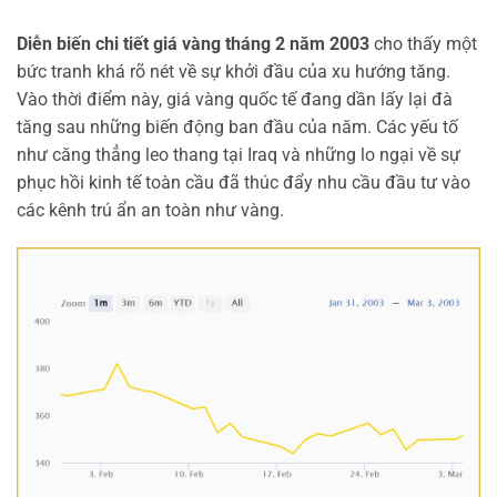
Diễn biến chi tiết giá vàng tháng 2 năm 2003
cho thấy một
bức tranh khá rõ nét về sự khởi đầu của xu hướng tăng.
Vào thời điểm này, giá vàng quốc tế đang dần lấy lại đà
tăng sau những biến động ban đầu của năm. Các yếu tố
như căng thẳng leo thang tại Iraq và những lo ngại về sự
phục hồi kinh tế toàn cầu đã thúc đẩy nhu cầu đầu tư vào
các kênh trú ẩn an toàn như vàng.