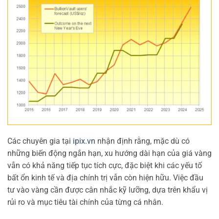
Các chuyên gia tại
ipix.vn
nhận định rằng, mặc dù có
những biến động ngắn hạn, xu hướng dài hạn của giá vàng
vẫn có khả năng tiếp tục tích cực, đặc biệt khi các yếu tố
bất ổn kinh tế và địa chính trị vẫn còn hiện hữu. Việc đầu
tư vào vàng cần được cân nhắc kỹ lưỡng, dựa trên khẩu vị
rủi ro và mục tiêu tài chính của từng cá nhân.