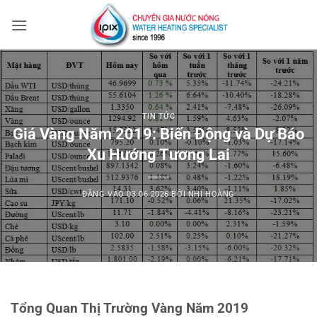
Bỏ
qua
nội
dung
TIN TỨC
Giá Vàng Năm 2019: Biến Động và Dự Báo
Xu Hướng Tương Lai
ĐĂNG VÀO
03.06.2026
BỞI
NHI HOÀNG
Tổng Quan Thị Trường Vàng Năm 2019