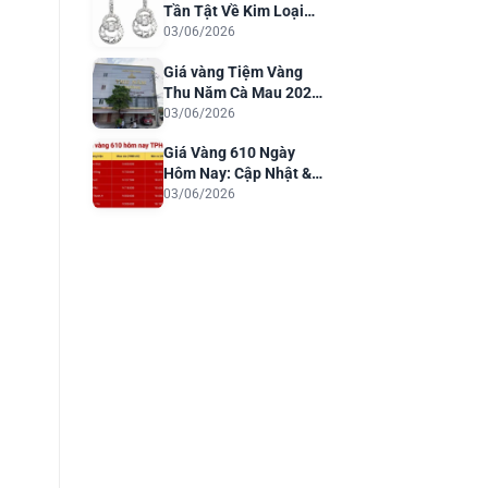
Tần Tật Về Kim Loại
Quý Cho Trang Sức
03/06/2026
Sang Trọng
Giá vàng Tiệm Vàng
Thu Năm Cà Mau 2026:
Cập Nhật & Phân Tích
03/06/2026
Giá Vàng 610 Ngày
Hôm Nay: Cập Nhật &
Dự Báo 2026
03/06/2026