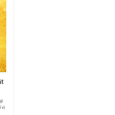
ật
ji
 vị