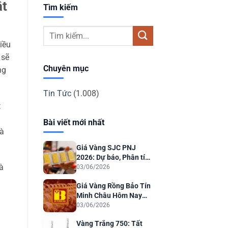
ật
Tìm kiếm
iều
 sẽ
Chuyên mục
ng
Tin Tức
(1.008)
t
Bài viết mới nhất
hà
Giá Vàng SJC PNJ
2026: Dự báo, Phân tích
à
& Lời khuyên Đầu tư
03/06/2026
Giá Vàng Rồng Bảo Tín
Minh Châu Hôm Nay
2026: Dự Báo & Phân
03/06/2026
Tích
Vàng Trắng 750: Tất