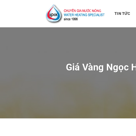
Bỏ
qua
TIN TỨC
nội
dung
Giá Vàng Ngọc H