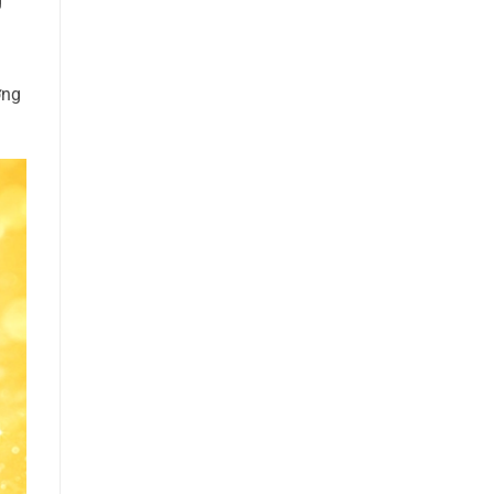
g
ờng