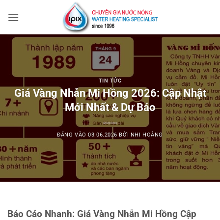
Bỏ
qua
nội
dung
TIN TỨC
Giá Vàng Nhẫn Mi Hồng 2026: Cập Nhật
Mới Nhất & Dự Báo
ĐĂNG VÀO
03.06.2026
BỞI
NHI HOÀNG
Báo Cáo Nhanh: Giá Vàng Nhẫn Mi Hồng Cập