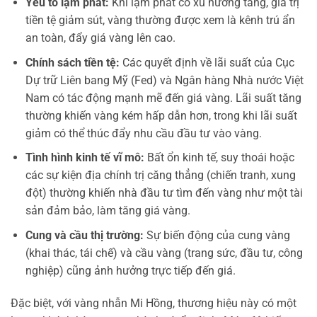
Yếu tố lạm phát:
Khi lạm phát có xu hướng tăng, giá trị
tiền tệ giảm sút, vàng thường được xem là kênh trú ẩn
an toàn, đẩy giá vàng lên cao.
Chính sách tiền tệ:
Các quyết định về lãi suất của Cục
Dự trữ Liên bang Mỹ (Fed) và Ngân hàng Nhà nước Việt
Nam có tác động mạnh mẽ đến giá vàng. Lãi suất tăng
thường khiến vàng kém hấp dẫn hơn, trong khi lãi suất
giảm có thể thúc đẩy nhu cầu đầu tư vào vàng.
Tình hình kinh tế vĩ mô:
Bất ổn kinh tế, suy thoái hoặc
các sự kiện địa chính trị căng thẳng (chiến tranh, xung
đột) thường khiến nhà đầu tư tìm đến vàng như một tài
sản đảm bảo, làm tăng giá vàng.
Cung và cầu thị trường:
Sự biến động của cung vàng
(khai thác, tái chế) và cầu vàng (trang sức, đầu tư, công
nghiệp) cũng ảnh hưởng trực tiếp đến giá.
Đặc biệt, với vàng nhẫn Mi Hồng, thương hiệu này có một