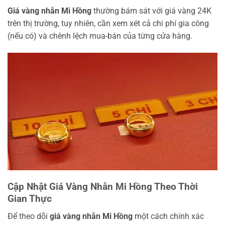
Giá vàng nhẫn Mi Hồng
thường bám sát với giá vàng 24K
trên thị trường, tuy nhiên, cần xem xét cả chi phí gia công
(nếu có) và chênh lệch mua-bán của từng cửa hàng.
Cập Nhật Giá Vàng Nhẫn Mi Hồng Theo Thời
Gian Thực
Để theo dõi
giá vàng nhẫn Mi Hồng
một cách chính xác