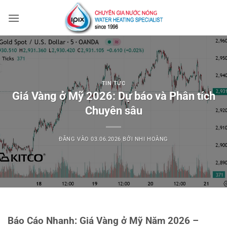
Bỏ
qua
nội
dung
TIN TỨC
Giá Vàng ở Mỹ 2026: Dự báo và Phân tích
Chuyên sâu
ĐĂNG VÀO
03.06.2026
BỞI
NHI HOÀNG
Báo Cáo Nhanh: Giá Vàng ở Mỹ Năm 2026 –