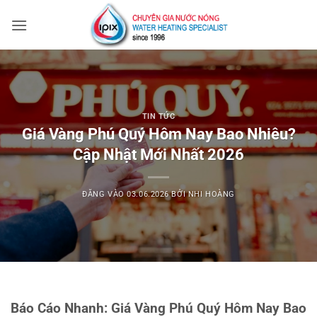
Bỏ
qua
nội
dung
TIN TỨC
Giá Vàng Phú Quý Hôm Nay Bao Nhiêu?
Cập Nhật Mới Nhất 2026
ĐĂNG VÀO
03.06.2026
BỞI
NHI HOÀNG
Báo Cáo Nhanh: Giá Vàng Phú Quý Hôm Nay Bao