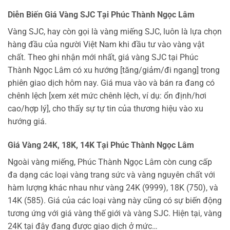
Diễn Biến Giá Vàng SJC Tại Phúc Thành Ngọc Lâm
Vàng SJC, hay còn gọi là vàng miếng SJC, luôn là lựa chọn
hàng đầu của người Việt Nam khi đầu tư vào vàng vật
chất. Theo ghi nhận mới nhất, giá vàng SJC tại Phúc
Thành Ngọc Lâm có xu hướng [tăng/giảm/đi ngang] trong
phiên giao dịch hôm nay. Giá mua vào và bán ra đang có
chênh lệch [xem xét mức chênh lệch, ví dụ: ổn định/hơi
cao/hợp lý], cho thấy sự tự tin của thương hiệu vào xu
hướng giá.
Giá Vàng 24K, 18K, 14K Tại Phúc Thành Ngọc Lâm
Ngoài vàng miếng, Phúc Thành Ngọc Lâm còn cung cấp
đa dạng các loại vàng trang sức và vàng nguyên chất với
hàm lượng khác nhau như vàng 24K (9999), 18K (750), và
14K (585). Giá của các loại vàng này cũng có sự biến động
tương ứng với giá vàng thế giới và vàng SJC. Hiện tại, vàng
24K tại đây đang được giao dịch ở mức…