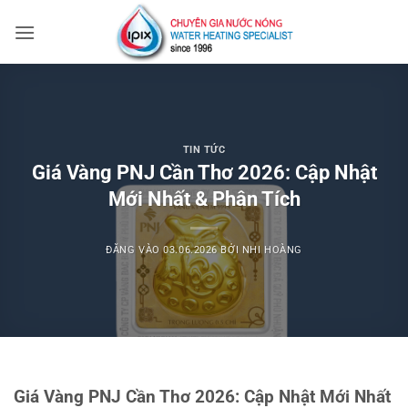
Bỏ
qua
nội
dung
TIN TỨC
Giá Vàng PNJ Cần Thơ 2026: Cập Nhật
Mới Nhất & Phân Tích
ĐĂNG VÀO
03.06.2026
BỞI
NHI HOÀNG
Giá Vàng PNJ Cần Thơ 2026: Cập Nhật Mới Nhất