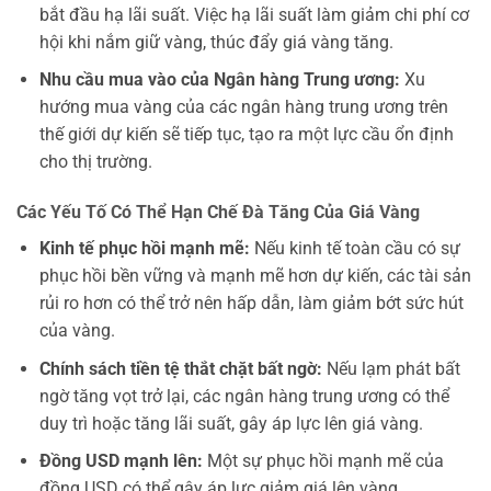
bắt đầu hạ lãi suất. Việc hạ lãi suất làm giảm chi phí cơ
hội khi nắm giữ vàng, thúc đẩy giá vàng tăng.
Nhu cầu mua vào của Ngân hàng Trung ương:
Xu
hướng mua vàng của các ngân hàng trung ương trên
thế giới dự kiến sẽ tiếp tục, tạo ra một lực cầu ổn định
cho thị trường.
Các Yếu Tố Có Thể Hạn Chế Đà Tăng Của Giá Vàng
Kinh tế phục hồi mạnh mẽ:
Nếu kinh tế toàn cầu có sự
phục hồi bền vững và mạnh mẽ hơn dự kiến, các tài sản
rủi ro hơn có thể trở nên hấp dẫn, làm giảm bớt sức hút
của vàng.
Chính sách tiền tệ thắt chặt bất ngờ:
Nếu lạm phát bất
ngờ tăng vọt trở lại, các ngân hàng trung ương có thể
duy trì hoặc tăng lãi suất, gây áp lực lên giá vàng.
Đồng USD mạnh lên:
Một sự phục hồi mạnh mẽ của
đồng USD có thể gây áp lực giảm giá lên vàng.