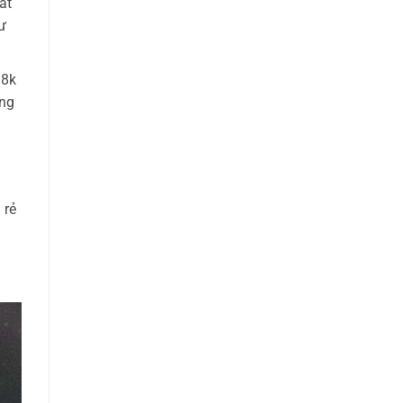
ất
ư
18k
ang
 rẻ