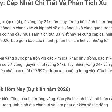
: Cập Nhật Chi Tiết Và Phân Tích Xu
 cập nhật giá vàng tây 24k hôm nay. Trong bối cảnh thị trườn
thông tin chính xác và kịp thời về giá vàng là vô cùng quan trọn
 có nhu cầu mua sắm, tích trữ. Bài viết này sẽ cung cấp cái nhì
2026, bao gồm báo cáo nhanh, phân tích chi tiết và những lời
loại vàng được pha trộn với các kim loại khác như đồng, bạc, ni
 so với vàng nguyên chất (vàng 24k). Tuy nhiên, vàng 24k vẫn 
yên chất cao nhất (99.99%), được ưa chuộng trong việc đầu tư 
4k Hôm Nay (Dự kiến năm 2026)
iến động của thị trường vàng. Các yếu tố kinh tế vĩ mô toàn c
 ương, tình hình địa chính trị và lạm phát dự kiến sẽ tác động