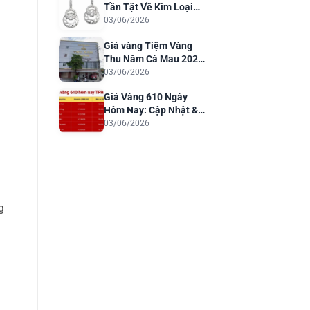
Tần Tật Về Kim Loại
Quý Cho Trang Sức
03/06/2026
Sang Trọng
Giá vàng Tiệm Vàng
Thu Năm Cà Mau 2026:
Cập Nhật & Phân Tích
03/06/2026
Giá Vàng 610 Ngày
Hôm Nay: Cập Nhật &
Dự Báo 2026
03/06/2026
g