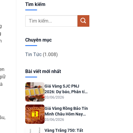
Tìm kiếm
g
g
Chuyên mục
n
Tin Tức
(1.008)
ken
Bài viết mới nhất
giữ
và
Giá Vàng SJC PNJ
2026: Dự báo, Phân tích
& Lời khuyên Đầu tư
03/06/2026
Giá Vàng Rồng Bảo Tín
Minh Châu Hôm Nay
ầu,
2026: Dự Báo & Phân
03/06/2026
Tích
Vàng Trắng 750: Tất