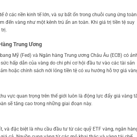
tế ở các nền kinh tế lớn, và sự bất ổn trong chuỗi cung ứng toàn
m đến vàng như một kênh trú ẩn an toàn. Khi giá trị tiền tệ suy
trị.
 Hàng Trung Ương
ên bang Mỹ (Fed) và Ngân hàng Trung ương Châu Âu (ECB) có ản
sức hấp dẫn của vàng do chi phí cơ hội đầu tư vào các tài sản
giảm hoặc chính sách nới lỏng tiền tệ có xu hướng hỗ trợ giá vàn
khu vực quan trọng trên thế giới luôn là động lực đẩy giá vàng t
oàn sẽ tăng cao trong những giai đoạn này.
, và đặc biệt là nhu cầu đầu tư từ các quỹ ETF vàng, ngân hàn
 giá cả. Nguồn cung vàng từ các mỏ khai thác và vàng tái chế