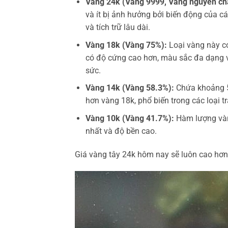
Vàng 24k (Vàng 9999, Vàng nguyên chấ
và ít bị ảnh hưởng bởi biến động của c
và tích trữ lâu dài.
Vàng 18k (Vàng 75%):
Loại vàng này c
có độ cứng cao hơn, màu sắc đa dạng v
sức.
Vàng 14k (Vàng 58.3%):
Chứa khoảng 58
hơn vàng 18k, phổ biến trong các loại 
Vàng 10k (Vàng 41.7%):
Hàm lượng vàng
nhất và độ bền cao.
Giá vàng tây 24k hôm nay sẽ luôn cao hơn