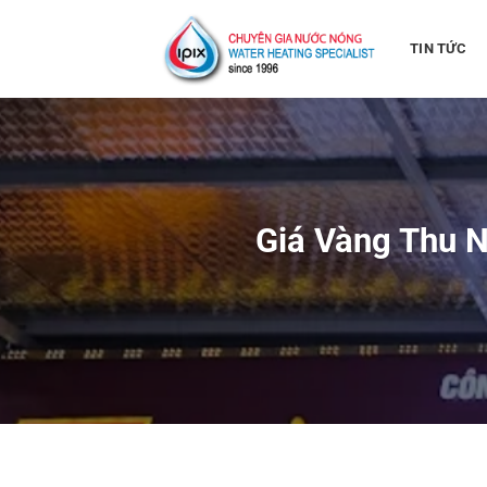
Bỏ
qua
TIN TỨC
nội
dung
Giá Vàng Thu 