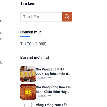
Tìm kiếm
a
ó
Chuyên mục
ai
ầu
Tin Tức
(1.008)
,
Bài viết mới nhất
ng
Giá Vàng SJC PNJ
2026: Dự báo, Phân tích
& Lời khuyên Đầu tư
03/06/2026
Giá Vàng Rồng Bảo Tín
Minh Châu Hôm Nay
2026: Dự Báo & Phân
03/06/2026
Tích
Vàng Trắng 750: Tất