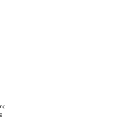
àng
ng