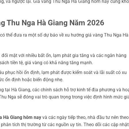
ng, và ngược lại. Giá vàng Thu Nga Hà Giang hôm nay cũng kh
ng Thu Nga Hà Giang Năm 2026
, có thể đưa ra một số dự báo về xu hướng giá vàng Thu Nga Hà
 đối mặt với nhiều bất ổn, lạm phát gia tăng và các ngân hàng
sách tiền tệ, giá vàng có khả năng tăng mạnh.
ầu phục hồi ổn định, lạm phát được kiểm soát và lãi suất có xu
mức ổn định hoặc biến động nhẹ.
g tại Hà Giang, các chính sách hỗ trợ kinh tế địa phương và ho
hu Nga sẽ đóng vai trò quan trọng trong việc định hình mức gi
ga Hà Giang hôm nay
và các ngày tiếp theo, nhà đầu tư nên theo
o phân tích thị trường từ các nguồn uy tín. Theo dõi các cập nhật