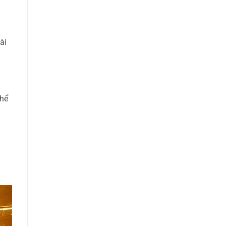
ài
thể