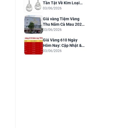
Tần Tật Về Kim Loại
Quý Cho Trang Sức
03/06/2026
Sang Trọng
Giá vàng Tiệm Vàng
Thu Năm Cà Mau 2026:
Cập Nhật & Phân Tích
03/06/2026
Giá Vàng 610 Ngày
Hôm Nay: Cập Nhật &
Dự Báo 2026
03/06/2026