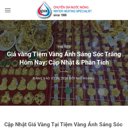
Bỏ
qua
nội
dung
TIN TỨC
Giá vàng Tiệm Vàng Ánh Sáng Sóc Trăng
Hôm Nay: Cập Nhật & Phân Tích
ĐĂNG VÀO
03.06.2026
BỞI
NHI HOÀNG
Cập Nhật Giá Vàng Tại Tiệm Vàng Ánh Sáng Sóc