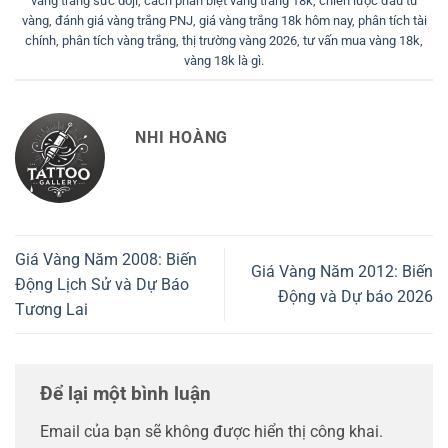
vàng trang sức doji
,
cách phân biệt vàng trắng 18k
,
chiến lược đầu tư
vàng
,
đánh giá vàng trắng PNJ
,
giá vàng trắng 18k hôm nay
,
phân tích tài
chính
,
phân tích vàng trắng
,
thị trường vàng 2026
,
tư vấn mua vàng 18k
,
vàng 18k là gì
.
NHI HOÀNG
Giá Vàng Năm 2008: Biến
Giá Vàng Năm 2012: Biến
Động Lịch Sử và Dự Báo
Động và Dự báo 2026
Tương Lai
Để lại một bình luận
Email của bạn sẽ không được hiển thị công khai.