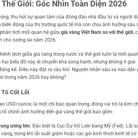
 Thế Giới: Góc Nhìn Toàn Diện 2026
bỏng, thu hút sự quan tâm của đông đảo nhà đầu tư và người d
h biến động của thị trường quốc tế mà còn chịu ảnh hưởng sâu 
âu phân tích mối quan hệ giữa
giá vàng Việt Nam so với thế giới
, 
h cho tương lai năm 2026.
ênh lệch giữa giá vàng trong nước và thế giới luôn là mối qua
hai biểu đồ này di chuyển khá song hành, nhưng không ít giai
 đáng kể. Điều này đặt ra câu hỏi: Nguyên nhân sâu xa nào dẫn
y trì trong năm 2026 hay không?
 Tố Cốt Lõi
eo USD/ounce, là một chỉ báo quan trọng, đóng vai trò là kim ch
u tố chính ảnh hưởng đến giá vàng thế giới bao gồm:
rung ương lớn:
Đặc biệt là Cục Dự trữ Liên bang Mỹ (Fed). Lãi s
ng, trong khi lãi suất giảm hoặc các gói kích thích kinh tế có 