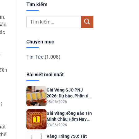
Tìm kiếm
ân.
sắc
các
Chuyên mục
n
Tin Tức
(1.008)
 đến
Bài viết mới nhất
Giá Vàng SJC PNJ
2026: Dự báo, Phân tích
& Lời khuyên Đầu tư
03/06/2026
ỉ
Giá Vàng Rồng Bảo Tín
Minh Châu Hôm Nay
2026: Dự Báo & Phân
03/06/2026
uất
Tích
thể
Vàng Trắng 750: Tất