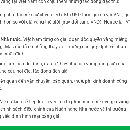
iá vàng tại Việt Nam còn chịu thêm những tác động đặc thù:
ng nhất tạo nên sự chênh lệch. Khi USD tăng giá so với VND, gi
 hơn so với giá vàng thế giới (quy đổi sang VND). Ngược lại, 
a Nhà nước:
Việt Nam từng có giai đoạn độc quyền vàng miếng
ng. Mặc dù đã có những thay đổi, nhưng các quy định về nhập
g nhất định.
àng làm của để dành, đầu tư, hay nhu cầu vàng trang sức của
ung cầu nội địa, tác động đến giá.
liên quan đến vận chuyển, bảo quản, thuế, phí kinh doanh cũng
.
D dự kiến sẽ tiếp tục là yếu tố chi phối mạnh mẽ đến
giá vàng
c chính sách điều chỉnh của Ngân hàng Nhà nước về thị trường
g việc định hình mặt bằng giá.