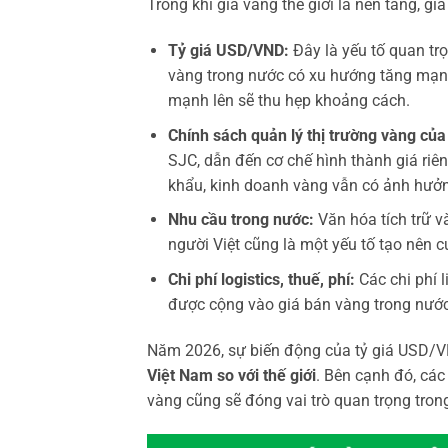
Trong khi giá vàng thế giới là nền tảng, g
Tỷ giá USD/VND:
Đây là yếu tố quan trọ
vàng trong nước có xu hướng tăng mạnh
mạnh lên sẽ thu hẹp khoảng cách.
Chính sách quản lý thị trường vàng củ
SJC, dẫn đến cơ chế hình thành giá riê
khẩu, kinh doanh vàng vẫn có ảnh hưởn
Nhu cầu trong nước:
Văn hóa tích trữ v
người Việt cũng là một yếu tố tạo nên c
Chi phí logistics, thuế, phí:
Các chi phí 
được cộng vào giá bán vàng trong nước
Năm 2026, sự biến động của tỷ giá USD/VN
Việt Nam so với thế giới
. Bên cạnh đó, cá
vàng cũng sẽ đóng vai trò quan trọng tron