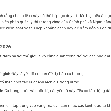
 rằng chênh lệch này có thể tiếp tục duy trì, đặc biệt nếu áp lự
c biện pháp quản lý thị trường vàng của Chính phủ và Ngân hàn
 việc kiểm soát và thu hẹp khoảng cách này để đảm bảo sự ổn đ
 2026
t Nam so với thế giới
là vô cùng quan trọng đối với các nhà đầ
 giới:
Đây là yếu tố cơ bản để dự báo xu hướng.
 tố then chốt tạo ra chênh lệch giá trong nước.
h:
Cả trong nước và quốc tế, các yếu tố này đều có tác động dà
ên chỉ tập trung vào vàng mà cần cân nhắc các kênh đầu tư k