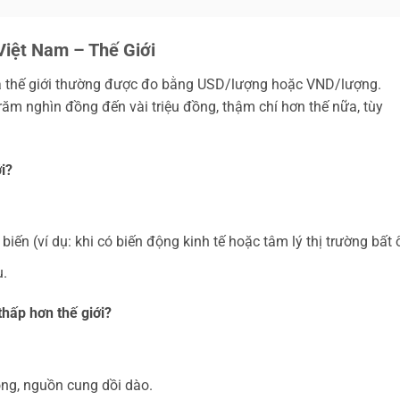
Việt Nam – Thế Giới
và thế giới thường được đo bằng USD/lượng hoặc VND/lượng.
răm nghìn đồng đến vài triệu đồng, thậm chí hơn thế nữa, tùy
i?
ến (ví dụ: khi có biến động kinh tế hoặc tâm lý thị trường bất 
u.
thấp hơn thế giới?
ng, nguồn cung dồi dào.