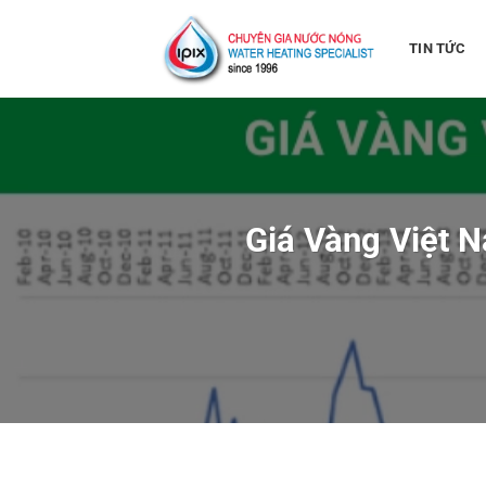
Bỏ
qua
TIN TỨC
nội
dung
Giá Vàng Việt 