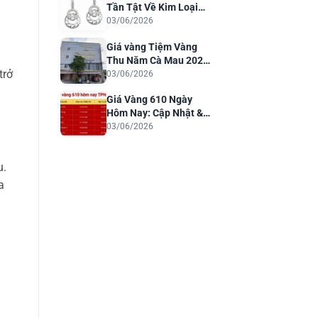
Tần Tật Về Kim Loại
Quý Cho Trang Sức
03/06/2026
Sang Trọng
Giá vàng Tiệm Vàng
Thu Năm Cà Mau 2026:
trở
Cập Nhật & Phân Tích
03/06/2026
Giá Vàng 610 Ngày
Hôm Nay: Cập Nhật &
Dự Báo 2026
03/06/2026
u.
a