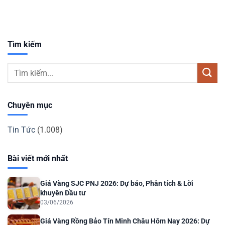
Tìm kiếm
Chuyên mục
Tin Tức
(1.008)
Bài viết mới nhất
Giá Vàng SJC PNJ 2026: Dự báo, Phân tích & Lời
khuyên Đầu tư
03/06/2026
Giá Vàng Rồng Bảo Tín Minh Châu Hôm Nay 2026: Dự