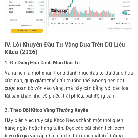
IV. Lời Khuyên Đầu Tư Vàng Dựa Trên Dữ Liệu
Kitco (2026)
1. Đa Dạng Hóa Danh Mục Đầu Tư
Vàng nên là một phần trong danh mục đầu tư đa dạng hóa
của bạn, giúp giảm thiểu rủi ro tổng thể. Không nên đặt
cược toàn bộ vốn vào vàng, mà hãy cân bằng với các loại
tài sản khác như cổ phiếu, trái phiếu, bất động sản.
2. Theo Dõi Kitco Vàng Thường Xuyên
Hãy biến việc truy cập Kitco News thành một thói quen
hàng ngày hoặc hàng tuần. Đọc các bài phân tích, xem
biểu đồ giá và cập nhật các tin tức mới nhất để đưa ra