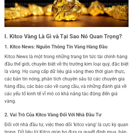
I. Kitco Vàng Là Gì và Tại Sao Nó Quan Trọng?
1. Kitco News: Nguồn Thông Tin Vàng Hàng Đầu
Kitco News là một trong những trang tin tức tài chính hàng
đầu thế giới, chuyên biệt về thị trường kim loại quý, đặc biệt
là vàng. Họ cung cấp dữ liệu giá vàng theo thời gian thực,
các bản tin nóng, phân tích chuyên sâu từ các chuyên gia
hàng đầu, các báo cáo về cung cầu, và những đánh giá về
các yếu tố kinh tế vĩ mô có khả năng tác động đến giá
vàng.
2. Vai Trò Của Kitco Vàng Đối Với Nhà Đầu Tư
Đối với nhà đầu tư, việc theo dõi ‘kitco vàng’ là cực kỳ quan
trọng. Dữ liệu từ Kitco giúp họ đưa ra quyết định mua, bán