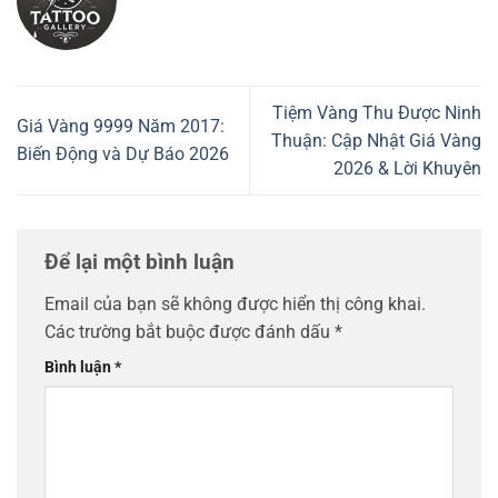
Tiệm Vàng Thu Được Ninh
Giá Vàng 9999 Năm 2017:
Thuận: Cập Nhật Giá Vàng
Biến Động và Dự Báo 2026
2026 & Lời Khuyên
Để lại một bình luận
Email của bạn sẽ không được hiển thị công khai.
Các trường bắt buộc được đánh dấu
*
Bình luận
*