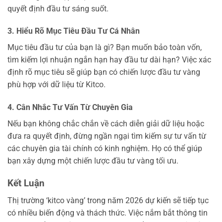
quyết định đầu tư sáng suốt.
3. Hiểu Rõ Mục Tiêu Đầu Tư Cá Nhân
Mục tiêu đầu tư của bạn là gì? Bạn muốn bảo toàn vốn,
tìm kiếm lợi nhuận ngắn hạn hay đầu tư dài hạn? Việc xác
định rõ mục tiêu sẽ giúp bạn có chiến lược đầu tư vàng
phù hợp với dữ liệu từ Kitco.
4. Cân Nhắc Tư Vấn Từ Chuyên Gia
Nếu bạn không chắc chắn về cách diễn giải dữ liệu hoặc
đưa ra quyết định, đừng ngần ngại tìm kiếm sự tư vấn từ
các chuyên gia tài chính có kinh nghiệm. Họ có thể giúp
bạn xây dựng một chiến lược đầu tư vàng tối ưu.
Kết Luận
Thị trường ‘kitco vàng’ trong năm 2026 dự kiến sẽ tiếp tục
có nhiều biến động và thách thức. Việc nắm bắt thông tin