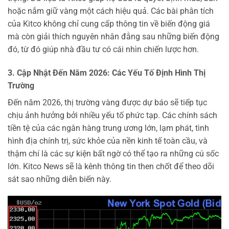
hoặc nắm giữ vàng một cách hiệu quả. Các bài phân tích
của Kitco không chỉ cung cấp thông tin về biến động giá
mà còn giải thích nguyên nhân đằng sau những biến động
đó, từ đó giúp nhà đầu tư có cái nhìn chiến lược hơn.
3. Cập Nhật Đến Năm 2026: Các Yếu Tố Định Hình Thị
Trường
Đến năm 2026, thị trường vàng được dự báo sẽ tiếp tục
chịu ảnh hưởng bởi nhiều yếu tố phức tạp. Các chính sách
tiền tệ của các ngân hàng trung ương lớn, lạm phát, tình
hình địa chính trị, sức khỏe của nền kinh tế toàn cầu, và
thậm chí là các sự kiện bất ngờ có thể tạo ra những cú sốc
lớn. Kitco News sẽ là kênh thông tin then chốt để theo dõi
sát sao những diễn biến này.