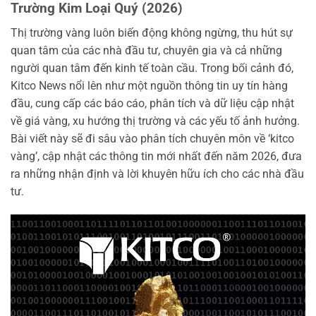
Trường Kim Loại Quý (2026)
Thị trường vàng luôn biến động không ngừng, thu hút sự
quan tâm của các nhà đầu tư, chuyên gia và cả những
người quan tâm đến kinh tế toàn cầu. Trong bối cảnh đó,
Kitco News nổi lên như một nguồn thông tin uy tín hàng
đầu, cung cấp các báo cáo, phân tích và dữ liệu cập nhật
về giá vàng, xu hướng thị trường và các yếu tố ảnh hưởng.
Bài viết này sẽ đi sâu vào phân tích chuyên môn về ‘kitco
vàng’, cập nhật các thông tin mới nhất đến năm 2026, đưa
ra những nhận định và lời khuyên hữu ích cho các nhà đầu
tư.