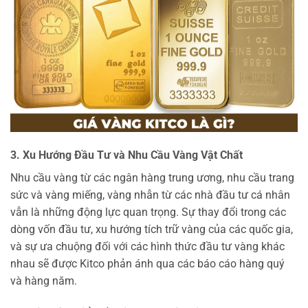
3. Xu Hướng Đầu Tư và Nhu Cầu Vàng Vật Chất
Nhu cầu vàng từ các ngân hàng trung ương, nhu cầu trang
sức và vàng miếng, vàng nhẫn từ các nhà đầu tư cá nhân
vẫn là những động lực quan trọng. Sự thay đổi trong các
dòng vốn đầu tư, xu hướng tích trữ vàng của các quốc gia,
và sự ưa chuộng đối với các hình thức đầu tư vàng khác
nhau sẽ được Kitco phản ánh qua các báo cáo hàng quý
và hàng năm.