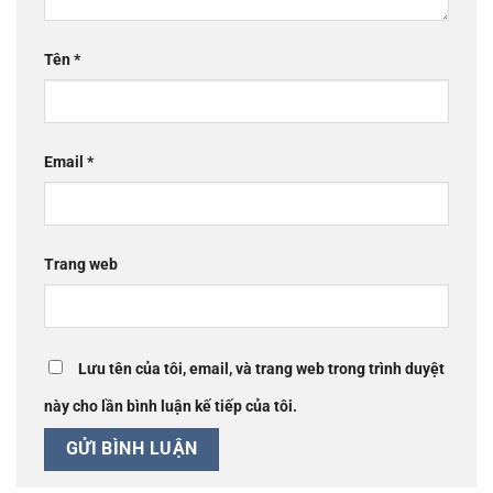
Tên
*
Email
*
Trang web
Lưu tên của tôi, email, và trang web trong trình duyệt
này cho lần bình luận kế tiếp của tôi.