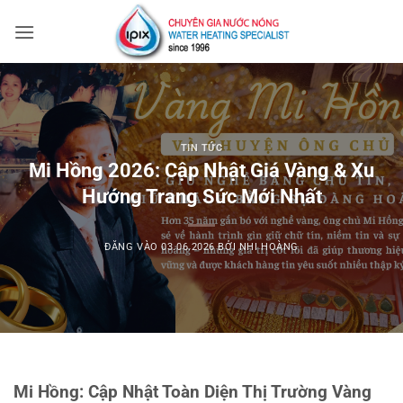
Bỏ
qua
nội
dung
TIN TỨC
Mi Hồng 2026: Cập Nhật Giá Vàng & Xu
Hướng Trang Sức Mới Nhất
ĐĂNG VÀO
03.06.2026
BỞI
NHI HOÀNG
Mi Hồng: Cập Nhật Toàn Diện Thị Trường Vàng