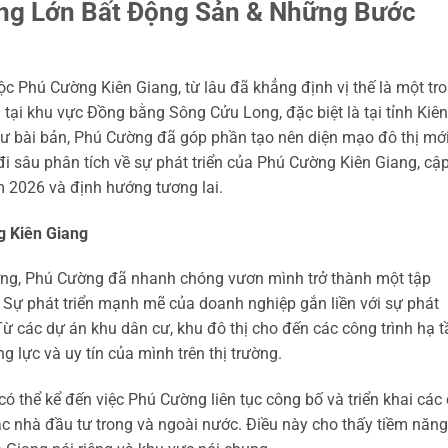
ng Lớn Bất Động Sản & Những Bước
c Phú Cường Kiên Giang, từ lâu đã khẳng định vị thế là một tr
 tại khu vực Đồng bằng Sông Cửu Long, đặc biệt là tại tỉnh Kiên
tư bài bản, Phú Cường đã góp phần tạo nên diện mạo đô thị mới
 đi sâu phân tích về sự phát triển của Phú Cường Kiên Giang, cậ
m 2026 và định hướng tương lai.
g Kiên Giang
ng, Phú Cường đã nhanh chóng vươn mình trở thành một tập
. Sự phát triển mạnh mẽ của doanh nghiệp gắn liền với sự phát
. Từ các dự án khu dân cư, khu đô thị cho đến các công trình hạ 
lực và uy tín của mình trên thị trường.
ó thể kể đến việc Phú Cường liên tục công bố và triển khai các
ác nhà đầu tư trong và ngoài nước. Điều này cho thấy tiềm năng