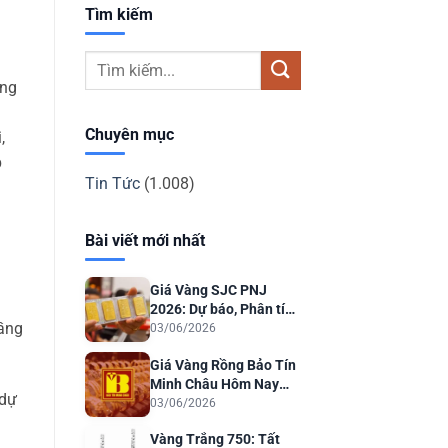
Tìm kiếm
ong
Chuyên mục
,
p
Tin Tức
(1.008)
Bài viết mới nhất
Giá Vàng SJC PNJ
2026: Dự báo, Phân tích
tầng
& Lời khuyên Đầu tư
03/06/2026
Giá Vàng Rồng Bảo Tín
Minh Châu Hôm Nay
 dự
2026: Dự Báo & Phân
03/06/2026
Tích
Vàng Trắng 750: Tất