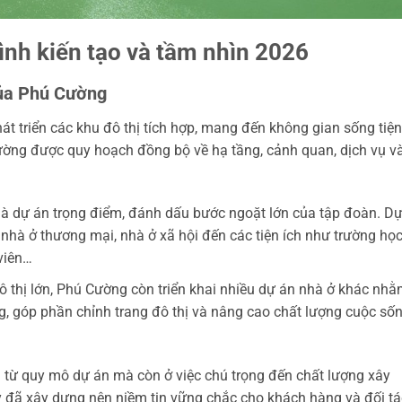
rình kiến tạo và tầm nhìn 2026
Của Phú Cường
át triển các khu đô thị tích hợp, mang đến không gian sống tiện
hường được quy hoạch đồng bộ về hạ tầng, cảnh quan, dịch vụ v
à dự án trọng điểm, đánh dấu bước ngoặt lớn của tập đoàn. D
hà ở thương mại, nhà ở xã hội đến các tiện ích như trường học
viên…
 thị lớn, Phú Cường còn triển khai nhiều dự án nhà ở khác nh
g, góp phần chỉnh trang đô thị và nâng cao chất lượng cuộc số
từ quy mô dự án mà còn ở việc chú trọng đến chất lượng xây
ày đã xây dựng nên niềm tin vững chắc cho khách hàng và đối tá