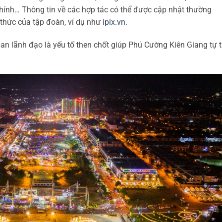
i chính… Thông tin về các hợp tác có thể được cập nhật thường
 thức của tập đoàn, ví dụ như
ipix.vn
.
an lãnh đạo là yếu tố then chốt giúp Phú Cường Kiên Giang tự t