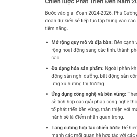
Chiến lược Phát Triển Đến Năm 2
Bước vào giai đoạn 2024-2026, Phú Cường 
đoàn dự kiến sẽ tiếp tục tập trung vào cá
tiềm năng.
Mở rộng quy mô và địa bàn:
Bên cạnh v
rộng hoạt động sang các tỉnh, thành ph
cao.
Đa dạng hóa sản phẩm:
Ngoài phân khú
động sản nghỉ dưỡng, bất động sản côn
ứng xu hướng thị trường.
Ứng dụng công nghệ và bền vững:
Theo
sẽ tích hợp các giải pháp công nghệ th
tố phát triển bền vững, thân thiện với 
hành sẽ là điểm nhấn quan trọng.
Tăng cường hợp tác chiến lược:
Để hiện
mạnh các mối quan hệ hợp tác với các đ