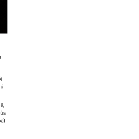
à
i
hú
ẽ,
của
bất