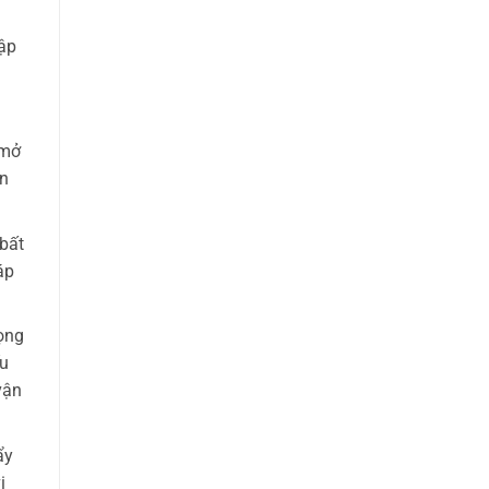
Tập
 mở
ản
bất
áp
ọng
ếu
vận
ẩy
ị