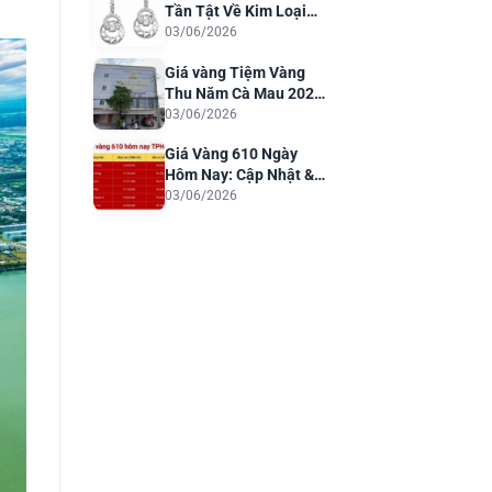
Tần Tật Về Kim Loại
Quý Cho Trang Sức
03/06/2026
Sang Trọng
Giá vàng Tiệm Vàng
Thu Năm Cà Mau 2026:
Cập Nhật & Phân Tích
03/06/2026
Giá Vàng 610 Ngày
Hôm Nay: Cập Nhật &
Dự Báo 2026
03/06/2026