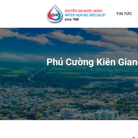
Bỏ
qua
TIN TỨC
nội
dung
Phú Cường Kiên Gian