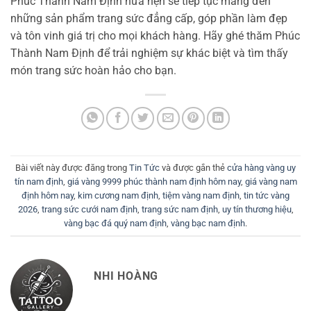
Phúc Thành Nam Định hứa hẹn sẽ tiếp tục mang đến
những sản phẩm trang sức đẳng cấp, góp phần làm đẹp
và tôn vinh giá trị cho mọi khách hàng. Hãy ghé thăm Phúc
Thành Nam Định để trải nghiệm sự khác biệt và tìm thấy
món trang sức hoàn hảo cho bạn.
Bài viết này được đăng trong
Tin Tức
và được gắn thẻ
cửa hàng vàng uy
tín nam định
,
giá vàng 9999 phúc thành nam định hôm nay
,
giá vàng nam
định hôm nay
,
kim cương nam định
,
tiệm vàng nam định
,
tin tức vàng
2026
,
trang sức cưới nam định
,
trang sức nam định
,
uy tín thương hiệu
,
vàng bạc đá quý nam định
,
vàng bạc nam định
.
NHI HOÀNG