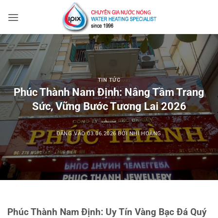
Bỏ
qua
nội
dung
TIN TỨC
Phúc Thành Nam Định: Nâng Tầm Trang
Sức, Vững Bước Tương Lai 2026
ĐĂNG VÀO
03.06.2026
BỞI
NHI HOÀNG
Phúc Thành Nam Định: Uy Tín Vàng Bạc Đá Quý